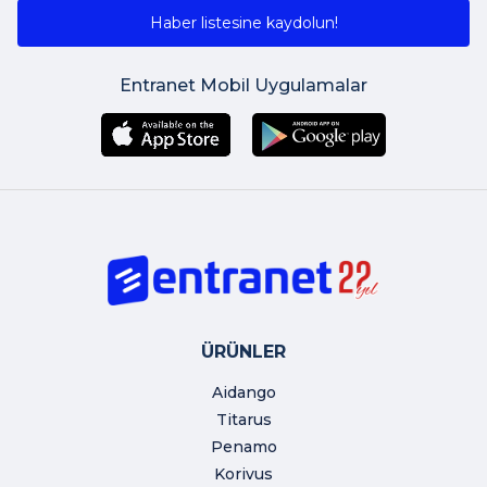
Haber listesine kaydolun!
Entranet Mobil Uygulamalar
ÜRÜNLER
Aidango
Titarus
Penamo
Korivus