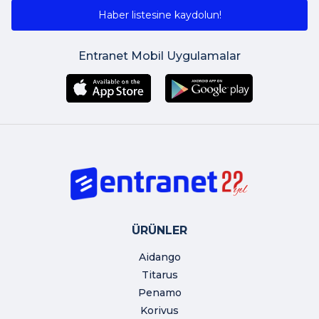
Haber listesine kaydolun!
Entranet Mobil Uygulamalar
ÜRÜNLER
Aidango
Titarus
Penamo
Korivus