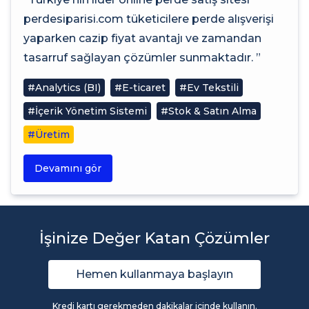
perdesiparisi.com tüketicilere perde alışverişi
yaparken cazip fiyat avantajı ve zamandan
tasarruf sağlayan çözümler sunmaktadır. ”
#Analytics (BI)
#E-ticaret
#Ev Tekstili
#İçerik Yönetim Sistemi
#Stok & Satın Alma
#Üretim
Devamını gör
İşinize Değer Katan Çözümler
Hemen kullanmaya başlayın
Kredi kartı gerekmeden dakikalar içinde kullanın.