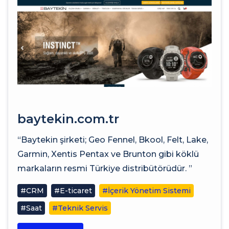
baytekin.com.tr
“Baytekin şirketi; Geo Fennel, Bkool, Felt, Lake,
Garmin, Xentis Pentax ve Brunton gibi köklü
markaların resmi Türkiye distribütörüdür. ”
#CRM
#E-ticaret
#İçerik Yönetim Sistemi
#Saat
#Teknik Servis