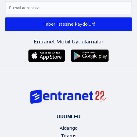
Haber listesine kaydolun!
Entranet Mobil Uygulamalar
ÜRÜNLER
Aidango
Titarus