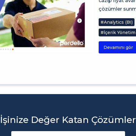
cazip fiyat av
çözümler sunma
#Analytics (BI)
#İçerik Yönetim
Devamını gör
İşinize Değer Katan Çözümler