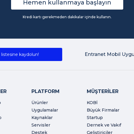
Hemen kullanmaya başlayın
Kredi kartı gerekmeden dakikalar içinde kullanın.
Entranet Mobil Uyg
listesine kaydolun!
ER
PLATFORM
MÜŞTERİLER
o
Ürünler
KOBİ
Uygulamalar
Büyük Firmalar
o
Kaynaklar
Startup
Servisler
Dernek ve Vakıf
Destek
Geliştiriciler