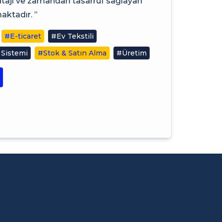
antajı ve zamandan tasarruf sağlayan
ktadır. ”
#E-ticaret
#Ev Tekstili
 Sistemi
#Stok & Satın Alma
#Üretim