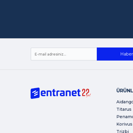
Haber 
ÜRÜNL
Aidang
Titarus
Penam
Korivus
Trizbi