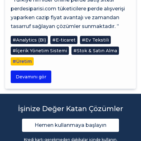
perdesiparisi.com tüketicilere perde alışverişi
yaparken cazip fiyat avantajı ve zamandan
tasarruf sağlayan çözümler sunmaktadır. ”
#Analytics (BI)
#E-ticaret
#Ev Tekstili
#İçerik Yönetim Sistemi
#Stok & Satın Alma
#Üretim
Devamını gör
İşinize Değer Katan Çözümler
Hemen kullanmaya başlayın
Kredi kartı gerekmeden dakikalar içinde kullanın.