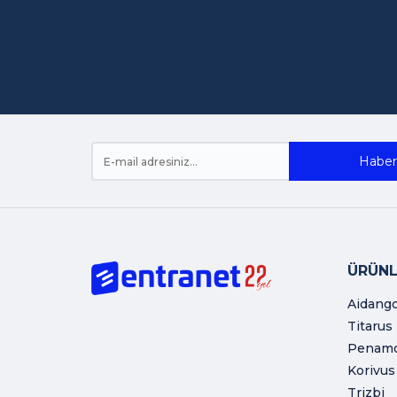
Haber 
ÜRÜNL
Aidang
Titarus
Penam
Korivus
Trizbi