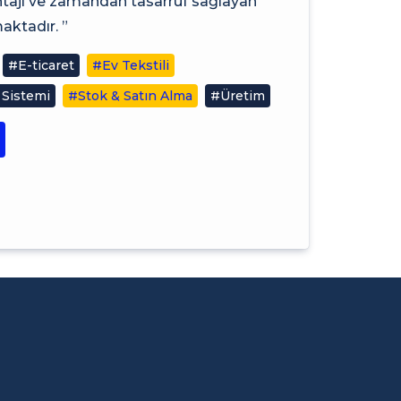
antajı ve zamandan tasarruf sağlayan
ktadır. ”
#E-ticaret
#Ev Tekstili
 Sistemi
#Stok & Satın Alma
#Üretim