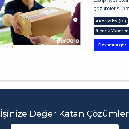
cazip fiyat av
çözümler sunma
#Analytics (BI)
#İçerik Yönetim
Devamını gör
İşinize Değer Katan Çözümler