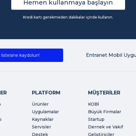
Hemen kullanmaya başlayın
Kredi kartı gerekmeden dakikalar içinde kullanın.
Entranet Mobil Uyg
listesine kaydolun!
ER
PLATFORM
MÜŞTERİLER
o
Ürünler
KOBİ
Uygulamalar
Büyük Firmalar
o
Kaynaklar
Startup
Servisler
Dernek ve Vakıf
Destek
Geliştiriciler