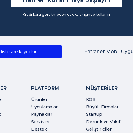
Hemen kullanmaya başlayın
Kredi kartı gerekmeden dakikalar içinde kullanın.
Entranet Mobil Uyg
listesine kaydolun!
ER
PLATFORM
MÜŞTERİLER
o
Ürünler
KOBİ
Uygulamalar
Büyük Firmalar
o
Kaynaklar
Startup
Servisler
Dernek ve Vakıf
Destek
Geliştiriciler