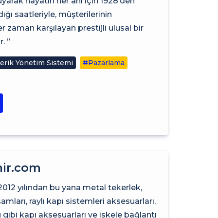
uyarak hayatın her anı için 1928’den
ğı saatleriyle, müşterilerinin
er zaman karşılayan prestijli ulusal bir
. ”
erik Yönetim Sistemi
#Pazarlama
ir.com
012 yılından bu yana metal tekerlek,
amları, raylı kapı sistemleri aksesuarları,
gibi kapı aksesuarları ve iskele bağlantı