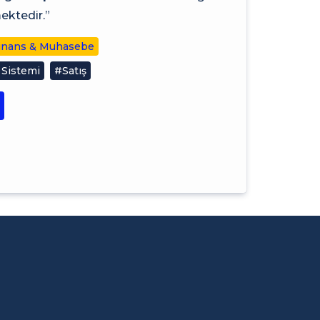
ektedir.”
inans & Muhasebe
 Sistemi
#Satış