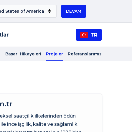
DEVAM
tlar
TR
Başarı Hikayeleri
Projeler
Referanslarımız
m.tr
ksel saatçilik ilkelerinden ödün
le ince işçilik, kalite ve sağlamlık