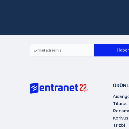
Haber 
ÜRÜNL
Aidang
Titarus
Penam
Korivus
Trizbi