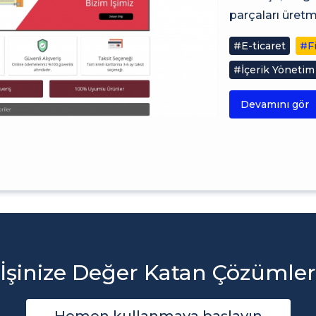
parçaları üretm
#E-ticaret
#F
#İçerik Yönetim
Devamını gör
İşinize Değer Katan Çözümler