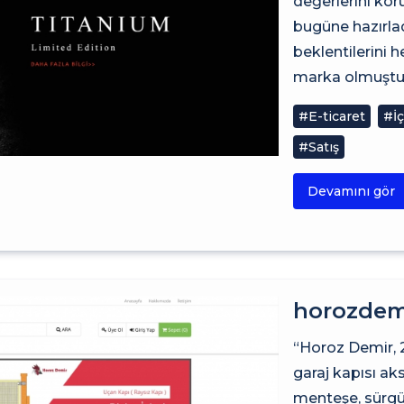
değerlerini kor
bugüne hazırladı
beklentilerini h
marka olmuştur
#E-ticaret
#İç
#Satış
Devamını gör
horozdem
“Horoz Demir, 2
garaj kapısı aks
menteşe, sürgü 