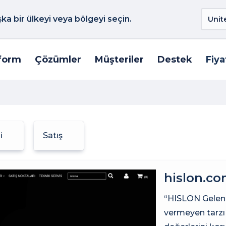
a bir ülkeyi veya bölgeyi seçin.
form
Çözümler
Müşteriler
Destek
Fiya
mi
Satış
hislon.co
“HISLON Gelene
vermeyen tarzı i