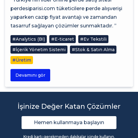
perdesiparisi.com tüketicilere perde alışverişi
yaparken cazip fiyat avantajı ve zamandan
tasarruf sağlayan çözümler sunmaktadır. ”
#Analytics (BI)
#E-ticaret
#Ev Tekstili
#İçerik Yönetim Sistemi
#Stok & Satın Alma
#Üretim
Devamını gör
İşinize Değer Katan Çözümler
Hemen kullanmaya başlayın
Kredi kartı gerekmeden dakikalar içinde kullanın.