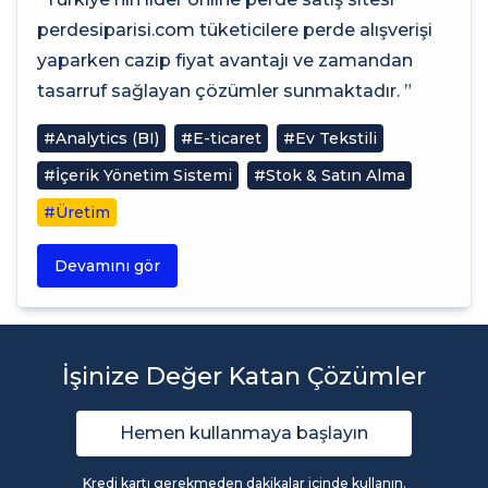
perdesiparisi.com tüketicilere perde alışverişi
yaparken cazip fiyat avantajı ve zamandan
tasarruf sağlayan çözümler sunmaktadır. ”
#Analytics (BI)
#E-ticaret
#Ev Tekstili
#İçerik Yönetim Sistemi
#Stok & Satın Alma
#Üretim
Devamını gör
İşinize Değer Katan Çözümler
Hemen kullanmaya başlayın
Kredi kartı gerekmeden dakikalar içinde kullanın.