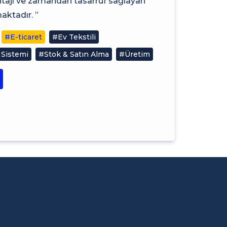
antajı ve zamandan tasarruf sağlayan
ktadır. ”
#E-ticaret
#Ev Tekstili
 Sistemi
#Stok & Satın Alma
#Üretim