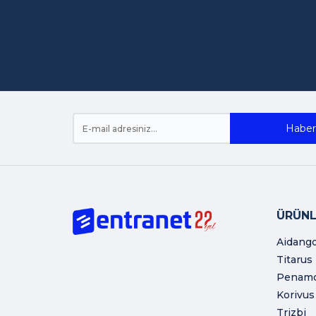
Haber 
ÜRÜNL
Aidang
Titarus
Penam
Korivus
Trizbi