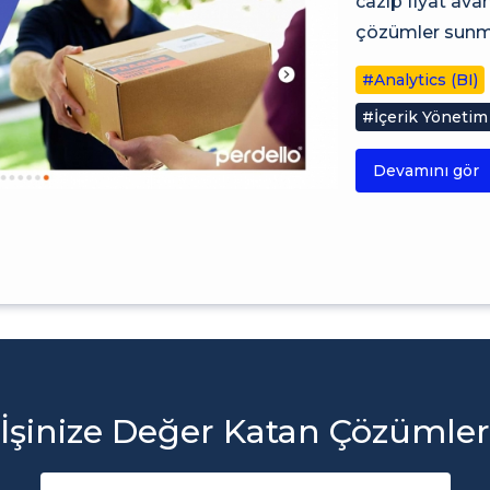
cazip fiyat av
çözümler sunma
#Analytics (BI)
#İçerik Yönetim
Devamını gör
İşinize Değer Katan Çözümler