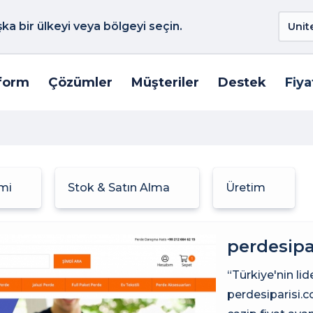
a bir ülkeyi veya bölgeyi seçin.
form
Çözümler
Müşteriler
Destek
Fiya
emi
Stok & Satın Alma
Üretim
perdesipa
“Türkiye'nin lid
perdesiparisi.c