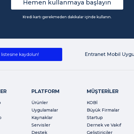
Hemen kullanmaya başlayın
Kredi kartı gerekmeden dakikalar içinde kullanın.
Entranet Mobil Uyg
listesine kaydolun!
ER
PLATFORM
MÜŞTERİLER
o
Ürünler
KOBİ
Uygulamalar
Büyük Firmalar
o
Kaynaklar
Startup
Servisler
Dernek ve Vakıf
Destek
Geliştiriciler