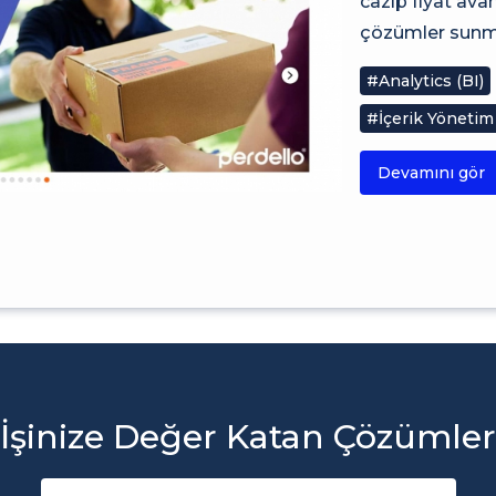
cazip fiyat av
çözümler sunma
#Analytics (BI)
#İçerik Yönetim
Devamını gör
İşinize Değer Katan Çözümler