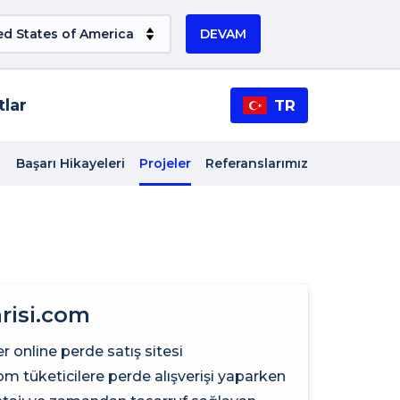
DEVAM
tlar
TR
Başarı Hikayeleri
Projeler
Referanslarımız
risi.com
er online perde satış sitesi
om tüketicilere perde alışverişi yaparken