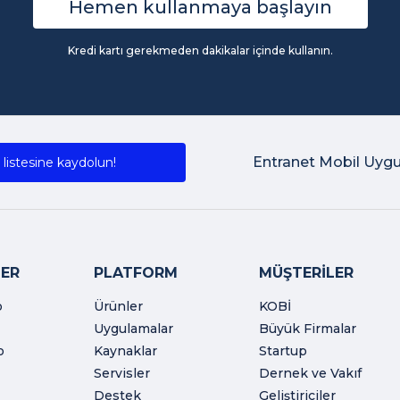
Hemen kullanmaya başlayın
Kredi kartı gerekmeden dakikalar içinde kullanın.
Entranet Mobil Uyg
listesine kaydolun!
ER
PLATFORM
MÜŞTERİLER
o
Ürünler
KOBİ
Uygulamalar
Büyük Firmalar
o
Kaynaklar
Startup
Servisler
Dernek ve Vakıf
Destek
Geliştiriciler