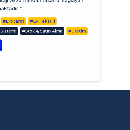
antajı ve zamandan tasarruf sağlayan
ktadır. ”
#E-ticaret
#Ev Tekstili
 Sistemi
#Stok & Satın Alma
#Üretim