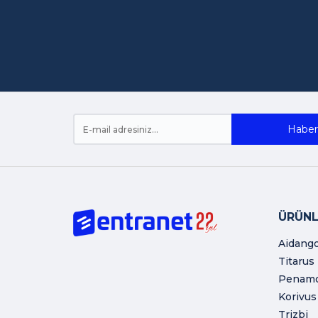
Haber 
ÜRÜNL
Aidang
Titarus
Penam
Korivus
Trizbi