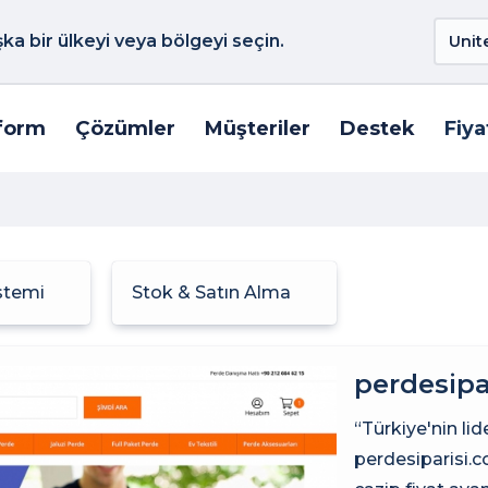
a bir ülkeyi veya bölgeyi seçin.
form
Çözümler
Müşteriler
Destek
Fiya
istemi
Stok & Satın Alma
perdesipa
“Türkiye'nin lid
perdesiparisi.c