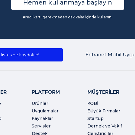
Hemen kullanmaya başlayın
Kredi kartı gerekmeden dakikalar içinde kullanın.
Entranet Mobil Uyg
listesine kaydolun!
ER
PLATFORM
MÜŞTERİLER
o
Ürünler
KOBİ
Uygulamalar
Büyük Firmalar
o
Kaynaklar
Startup
Servisler
Dernek ve Vakıf
Destek
Geliştiriciler