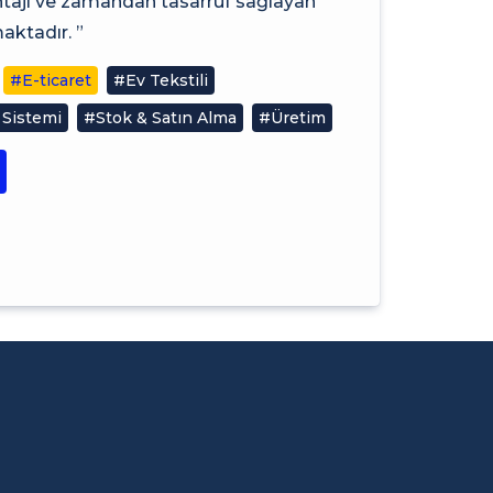
antajı ve zamandan tasarruf sağlayan
ktadır. ”
#E-ticaret
#Ev Tekstili
 Sistemi
#Stok & Satın Alma
#Üretim