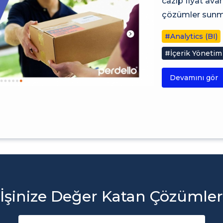
cazip fiyat av
çözümler sunma
#Analytics (BI)
#İçerik Yönetim
Devamını gör
İşinize Değer Katan Çözümler