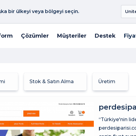
a bir ülkeyi veya bölgeyi seçin.
form
Çözümler
Müşteriler
Destek
Fiya
emi
Stok & Satın Alma
Üretim
perdesipa
“Türkiye'nin lid
perdesiparisi.c