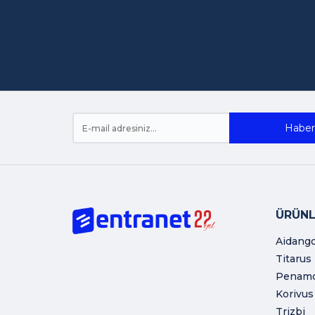
Haber 
ÜRÜNL
Aidang
Titarus
Penam
Korivus
Trizbi