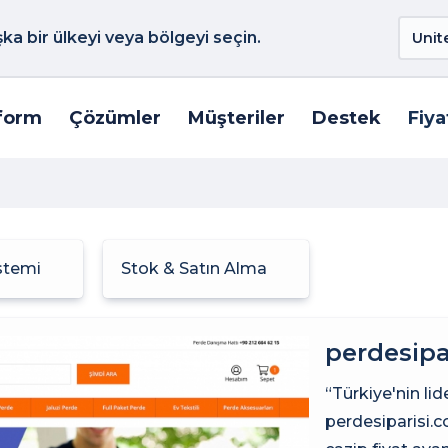
a bir ülkeyi veya bölgeyi seçin.
form
Çözümler
Müşteriler
Destek
Fiya
istemi
Stok & Satın Alma
perdesipa
“Türkiye'nin lid
perdesiparisi.c