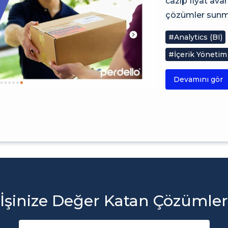
cazip fiyat av
çözümler sunma
#Analytics (BI)
#İçerik Yönetim
Devamını gör
İşinize Değer Katan Çözümler