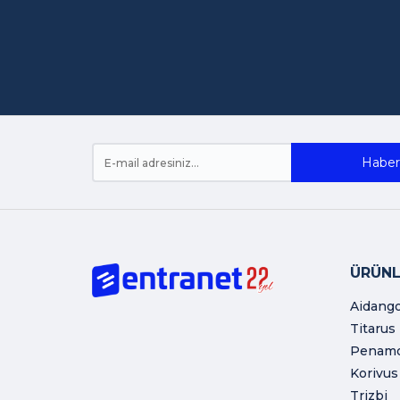
Haber 
ÜRÜNL
Aidang
Titarus
Penam
Korivus
Trizbi