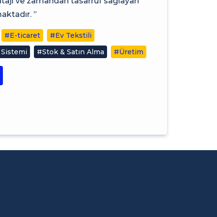
antajı ve zamandan tasarruf sağlayan
ktadır. ”
#E-ticaret
#Ev Tekstili
 Sistemi
#Stok & Satın Alma
#Üretim