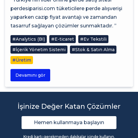
perdesiparisi.com tüketicilere perde alışverişi
yaparken cazip fiyat avantajı ve zamandan
tasarruf sağlayan çözümler sunmaktadır. ”
#Analytics (BI)
#E-ticaret
#Ev Tekstili
#İçerik Yönetim Sistemi
#Stok & Satın Alma
#Üretim
Devamını gör
İşinize Değer Katan Çözümler
Hemen kullanmaya başlayın
Kredi kartı gerekmeden dakikalar içinde kullanın.