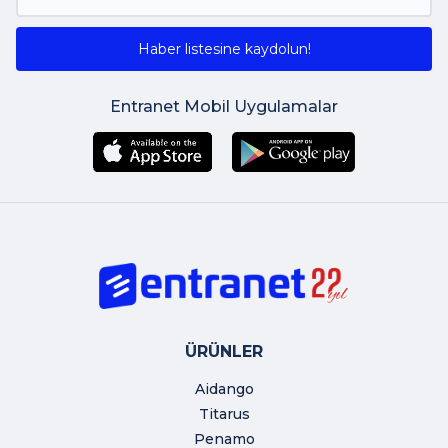
Haber listesine kaydolun!
Entranet Mobil Uygulamalar
ÜRÜNLER
Aidango
Titarus
Penamo