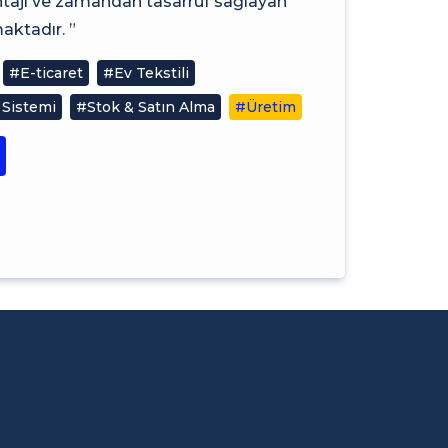
antajı ve zamandan tasarruf sağlayan
ktadır. ”
#E-ticaret
#Ev Tekstili
 Sistemi
#Stok & Satın Alma
#Üretim