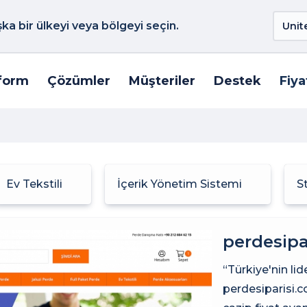
a bir ülkeyi veya bölgeyi seçin.
form
Çözümler
Müşteriler
Destek
Fiya
Ev Tekstili
İçerik Yönetim Sistemi
S
perdesipa
“Türkiye'nin lid
perdesiparisi.c