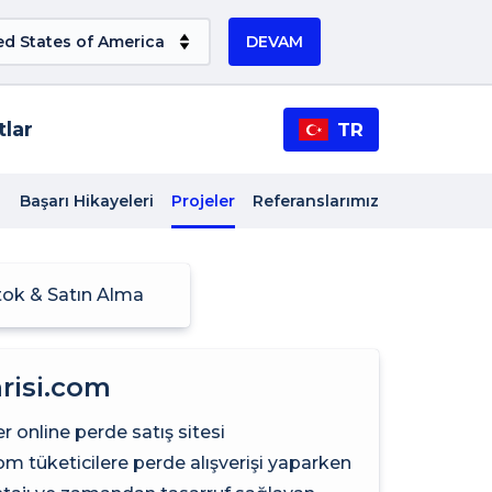
DEVAM
tlar
TR
Başarı Hikayeleri
Projeler
Referanslarımız
tok & Satın Alma
risi.com
er online perde satış sitesi
om tüketicilere perde alışverişi yaparken