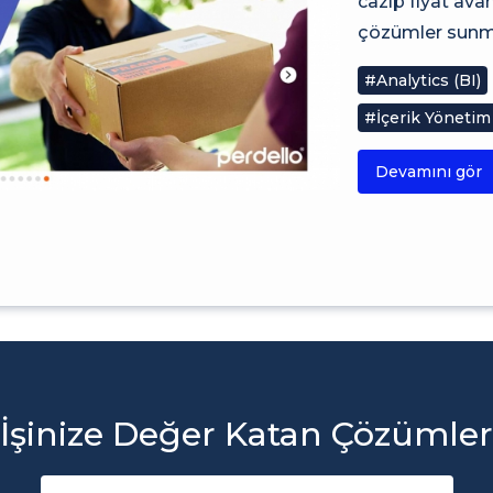
cazip fiyat av
çözümler sunma
#Analytics (BI)
#İçerik Yönetim
Devamını gör
İşinize Değer Katan Çözümler