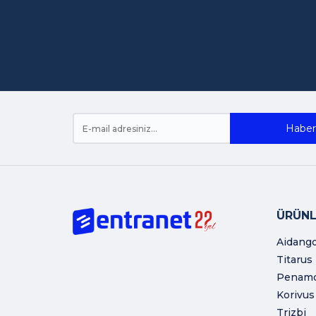
Haber 
ÜRÜNL
Aidang
Titarus
Penam
Korivus
Trizbi