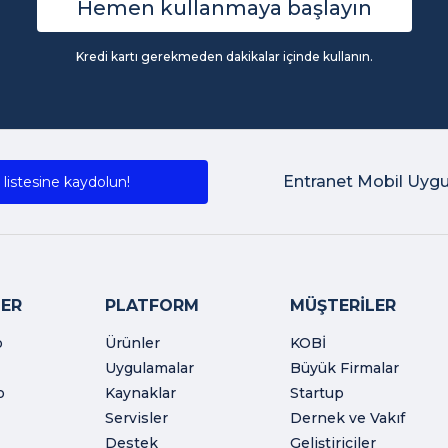
Hemen kullanmaya başlayın
Kredi kartı gerekmeden dakikalar içinde kullanın.
Entranet Mobil Uyg
listesine kaydolun!
ER
PLATFORM
MÜŞTERİLER
o
Ürünler
KOBİ
Uygulamalar
Büyük Firmalar
o
Kaynaklar
Startup
Servisler
Dernek ve Vakıf
Destek
Geliştiriciler