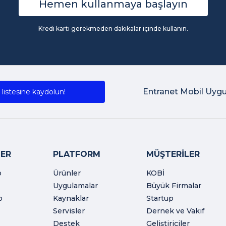
Hemen kullanmaya başlayın
Kredi kartı gerekmeden dakikalar içinde kullanın.
Entranet Mobil Uyg
listesine kaydolun!
ER
PLATFORM
MÜŞTERİLER
o
Ürünler
KOBİ
Uygulamalar
Büyük Firmalar
o
Kaynaklar
Startup
Servisler
Dernek ve Vakıf
Destek
Geliştiriciler