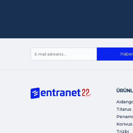
Haber 
ÜRÜNL
Aidang
Titarus
Penam
Korivus
Trizbi