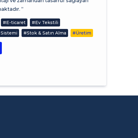
antajı ve zamandan tasarruf sağlayan
ktadır. ”
#E-ticaret
#Ev Tekstili
 Sistemi
#Stok & Satın Alma
#Üretim