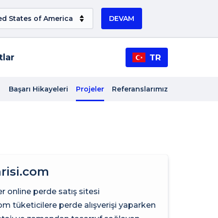
DEVAM
tlar
TR
Başarı Hikayeleri
Projeler
Referanslarımız
risi.com
er online perde satış sitesi
om tüketicilere perde alışverişi yaparken