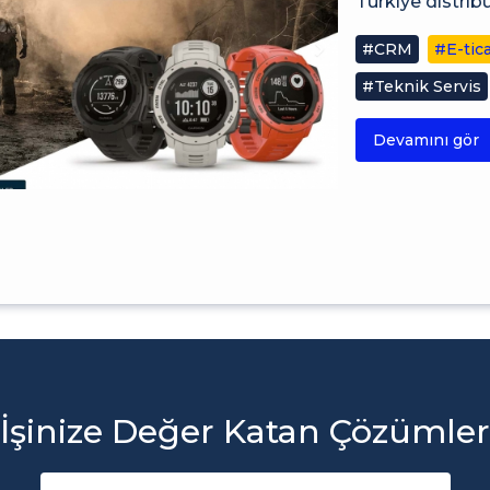
Türkiye distrib
#CRM
#E-tic
#Teknik Servis
Devamını gör
İşinize Değer Katan Çözümler