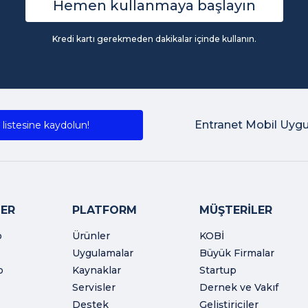
Hemen kullanmaya başlayın
Kredi kartı gerekmeden dakikalar içinde kullanın.
Entranet Mobil Uyg
listesine kaydolun!
ER
PLATFORM
MÜŞTERİLER
o
Ürünler
KOBİ
Uygulamalar
Büyük Firmalar
o
Kaynaklar
Startup
Servisler
Dernek ve Vakıf
Destek
Geliştiriciler