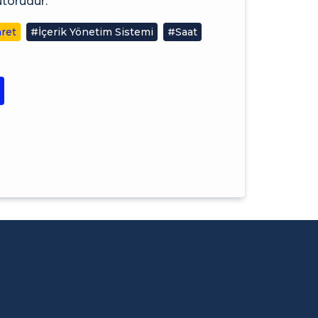
ütörüdür. ”
aret
#İçerik Yönetim Sistemi
#Saat