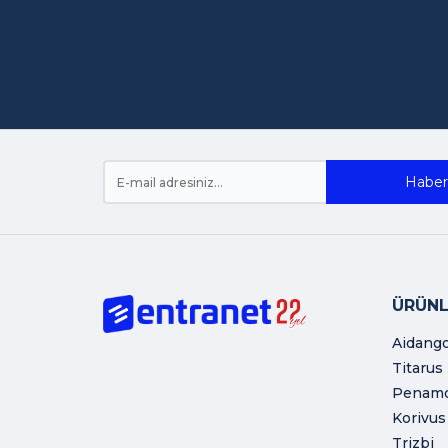
Haber 
ÜRÜNL
Aidang
Titarus
Penam
Korivus
Trizbi