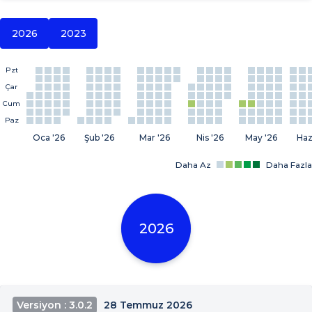
2026
2023
Pzt
Çar
Cum
Paz
Oca '26
Şub '26
Mar '26
Nis '26
May '26
Haz
Daha Az
Daha Fazla
2026
Versiyon : 3.0.2
28 Temmuz 2026