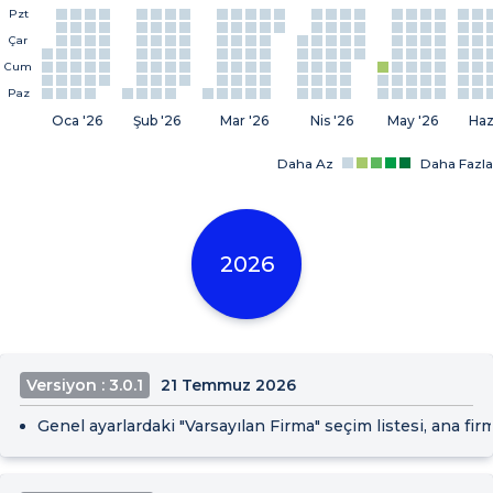
Pzt
Çar
Cum
Paz
Oca '26
Şub '26
Mar '26
Nis '26
May '26
Haz
Daha Az
Daha Fazla
2026
Versiyon : 3.0.1
21 Temmuz 2026
Genel ayarlardaki "Varsayılan Firma" seçim listesi, ana fir