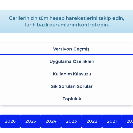
Carilerinizin tüm hesap hareketlerini takip edin,
tarih bazlı durumlarını kontrol edin.
Versiyon Geçmişi
Uygulama Özellikleri
Kullanım Kılavuzu
Sık Sorulan Sorular
Topluluk
2026
2025
2024
2023
2022
2021
20