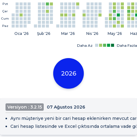
Pzt
Çar
Cum
Paz
Oca '26
Şub '26
Mar '26
Nis '26
May '26
Haz
Daha Az
Daha Fazla
2026
Versiyon : 3.2.15
07 Ağustos 2026
Aynı müşteriye yeni bir cari hesap eklenirken mevcut car
Cari hesap listesinde ve Excel çıktısında ortalama vade gö