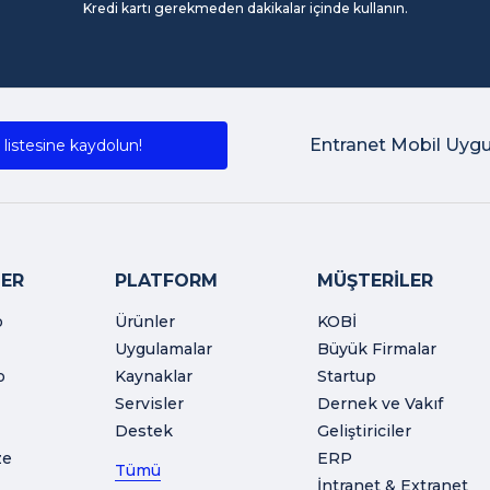
Kredi kartı gerekmeden dakikalar içinde kullanın.
Entranet Mobil Uyg
listesine kaydolun!
ER
PLATFORM
MÜŞTERİLER
o
Ürünler
KOBİ
Uygulamalar
Büyük Firmalar
o
Kaynaklar
Startup
Servisler
Dernek ve Vakıf
Destek
Geliştiriciler
ze
ERP
Tümü
İntranet & Extranet