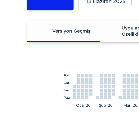
13 Haziran 2025
Uygula
Versiyon Geçmişi
Özellikl
Pzt
Çar
Cum
Paz
Oca '26
Şub '26
Mar '26