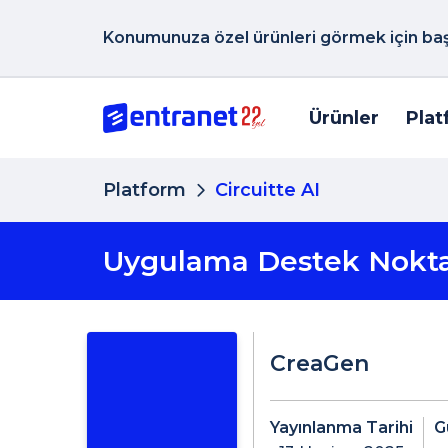
Konumunuza özel ürünleri görmek için başk
Ürünler
Plat
Platform
Circuitte AI
Uygulama Destek Nokta
CreaGen
Yayınlanma Tarihi
G