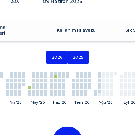
3.0.1
09 Haziran 2026
ma
Kullanım Kılavuzu
Sık 
eri
2026
2025
Nis '26
May '26
Haz '26
Tem '26
Ağu '26
Eyl '2