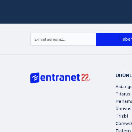
Haber 
ÜRÜNL
Aidang
Titarus
Penam
Korivus
Trizbi
Comwi
Flaterp