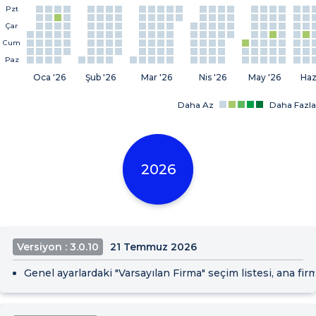
Pzt
Çar
Cum
Paz
Oca '26
Şub '26
Mar '26
Nis '26
May '26
Haz
Daha Az
Daha Fazla
2026
Versiyon : 3.0.10
21 Temmuz 2026
Genel ayarlardaki "Varsayılan Firma" seçim listesi, ana fir