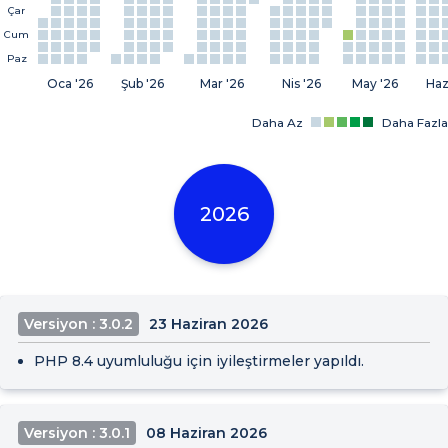
Çar
Cum
Paz
Oca '26
Şub '26
Mar '26
Nis '26
May '26
Haz
Daha Az
Daha Fazla
2026
Versiyon : 3.0.2
23 Haziran 2026
PHP 8.4 uyumluluğu için iyileştirmeler yapıldı.
Versiyon : 3.0.1
08 Haziran 2026