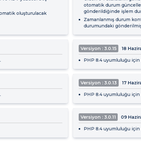
otomatik durum güncellem
gönderildiğinde işlem du
tomatik oluşturulacak
Zamanlanmış durum kontro
durumundaki gönderilmiş f
Versiyon : 3.0.15
18 Hazi
.
PHP 8.4 uyumluluğu için i
Versiyon : 3.0.13
17 Hazi
.
PHP 8.4 uyumluluğu için i
Versiyon : 3.0.11
09 Hazir
PHP 8.4 uyumluluğu için i