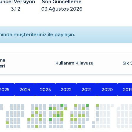
üncel Versiyon
Son Güncelleme
3.1.2
03 Ağustos 2026
nında müşterileriniz ile paylaşın.
ma
Kullanım Kılavuzu
Sık 
eri
2025
2024
2023
2022
2021
2020
201