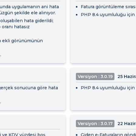
ğunda uygulamanın ani hata
Fatura görüntüleme sırası
zgün şekilde ele alınıyor.
PHP 8.4 uyumluluğu için i
luşabilen hata giderildi;
o oranı hatasız
ın ekli görünümünün
.
Versiyon : 3.0.19
25 Hazi
n gerçek sonucuna göre hata
PHP 8.4 uyumluluğu için i
.
Versiyon : 3.0.17
22 Hazi
si ve KDV yüzdesi boş
Giden e-Faturaların gönd