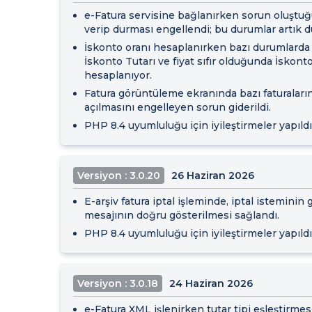
e-Fatura servisine bağlanırken sorun oluştu
verip durması engellendi; bu durumlar artık dü
İskonto oranı hesaplanırken bazı durumlarda o
İskonto Tutarı ve fiyat sıfır olduğunda İskont
hesaplanıyor.
Fatura görüntüleme ekranında bazı faturalar
açılmasını engelleyen sorun giderildi.
PHP 8.4 uyumluluğu için iyileştirmeler yapıldı
Versiyon : 3.0.20
26 Haziran 2026
E-arşiv fatura iptal işleminde, iptal istemini
mesajının doğru gösterilmesi sağlandı.
PHP 8.4 uyumluluğu için iyileştirmeler yapıldı
Versiyon : 3.0.18
24 Haziran 2026
e-Fatura XML işlenirken tutar tipi eşleştirme