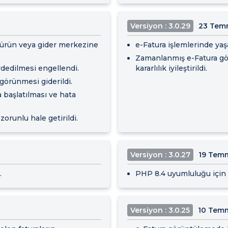
Versiyon : 3.0.29
23 Tem
 ürün veya gider merkezine
e-Fatura işlemlerinde yaş
Zamanlanmış e-Fatura gör
ydedilmesi engellendi.
kararlılık iyileştirildi.
 görünmesi giderildi.
 başlatılması ve hata
orunlu hale getirildi.
Versiyon : 3.0.27
19 Tem
.
PHP 8.4 uyumluluğu için i
Versiyon : 3.0.25
10 Tem