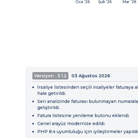
Oca '26
Şub '26
Mar '26
Versiyon : 3.1.2
03 Ağustos 2026
İrsaliye listesinden seçili irsaliyeler faturaya a
hale getirildi.
Seri analizinde faturası bulunmayan numarala
geliştirildi.
Fatura listesine yenileme butonu eklendi.
Genel arayüz modernize edildi.
PHP 8.4 uyumluluğu için iyileştirmeler yapıldı