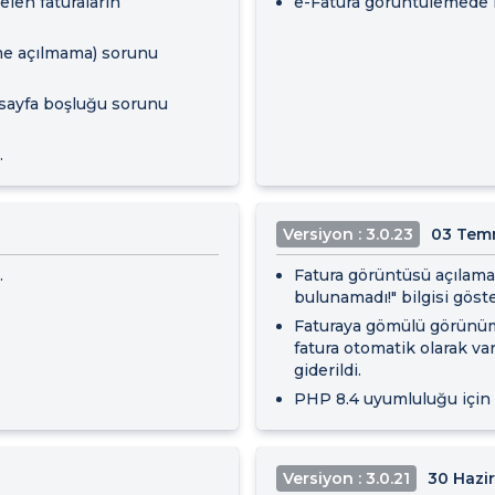
elen faturaların
e-Fatura görüntülemede k
me açılmama) sorunu
 sayfa boşluğu sorunu
.
Versiyon : 3.0.23
03 Tem
.
Fatura görüntüsü açılamad
bulunamadı!" bilgisi göster
Faturaya gömülü görünüm
fatura otomatik olarak va
giderildi.
PHP 8.4 uyumluluğu için i
Versiyon : 3.0.21
30 Hazi