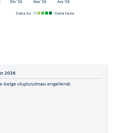
6
Eki '26
Kas '26
Ara '26
Daha Az
Daha Fazla
z 2026
e-belge oluşturulması engellendi.