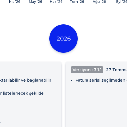
Nis '26
May '26
Haz '26
Tem '26
Ağu '26
Eyl '2
2026
Versiyon : 3.1.1
27 Temmu
ktarılabilir ve bağlanabilir
Fatura serisi seçilmeden 
r listelenecek şekilde
.