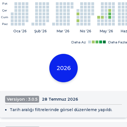
Pzt
Çar
Cum
Paz
Oca '26
Şub '26
Mar '26
Nis '26
May '26
Haz
Daha Az
Daha Fazla
2026
Versiyon : 3.0.5
28 Temmuz 2026
Tarih aralığı filtrelerinde görsel düzenleme yapıldı.