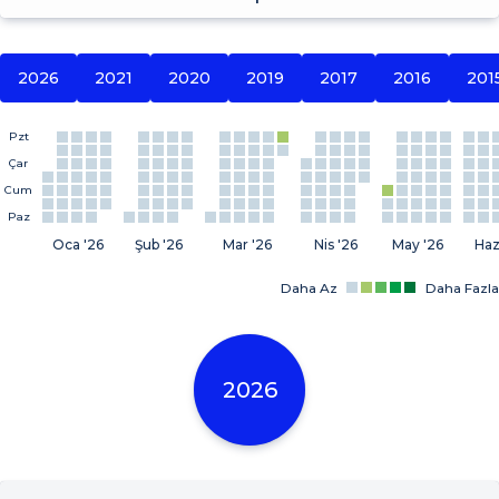
2026
2021
2020
2019
2017
2016
201
Pzt
Çar
Cum
Paz
Oca '26
Şub '26
Mar '26
Nis '26
May '26
Haz
Daha Az
Daha Fazla
2026