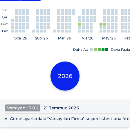
Pzt
Çar
Cum
Paz
Oca '26
Şub '26
Mar '26
Nis '26
May '26
Haz
Daha Az
Daha Fazla
2026
Versiyon : 3.0.2
21 Temmuz 2026
Genel ayarlardaki "Varsayılan Firma" seçim listesi, ana fir