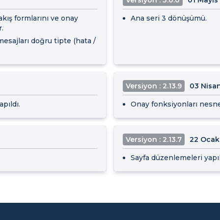
akış formlarını ve onay
Ana seri 3 dönüşümü.
r.
esajları doğru tipte (hata /
Versiyon : 2.13.9
03 Nisa
pıldı.
Onay fonksiyonları nesnel
Versiyon : 2.13.7
22 Ocak
Sayfa düzenlemeleri yapıl