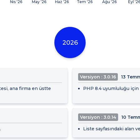
Nis '26
May '26
Haz '26
Tem '26
Ağu '26
Eyl '2
2026
Versiyon : 3.0.16
13 Tem
tesi, ana firma en üstte
PHP 8.4 uyumluluğu için i
Versiyon : 3.0.14
10 Tem
.
Liste sayfasındaki alan v