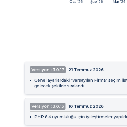
Oca '26
Şub '26
Mar '26
Versiyon : 3.0.17
21 Temmuz 2026
Genel ayarlardaki "Varsayılan Firma" seçim lis
gelecek şekilde sıralandı.
Versiyon : 3.0.15
10 Temmuz 2026
PHP 8.4 uyumluluğu için iyileştirmeler yapıldı