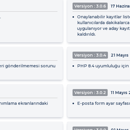
Versiyon : 3.0.6
17 Hazir
.
Onaylanabilir kayıtlar list
kullanıcılarda dakikalarca
uygulanıyor ve aday kayıt
kaldırıldı.
Versiyon : 3.0.4
21 Mayıs
eri gönderilmemesi sorunu
PHP 8.4 uyumluluğu için i
Versiyon : 3.0.2
11 Mayıs
anımlama ekranlarındaki
E-posta form ayar sayfası
Versiyon : 3.0.0
01 Mayıs