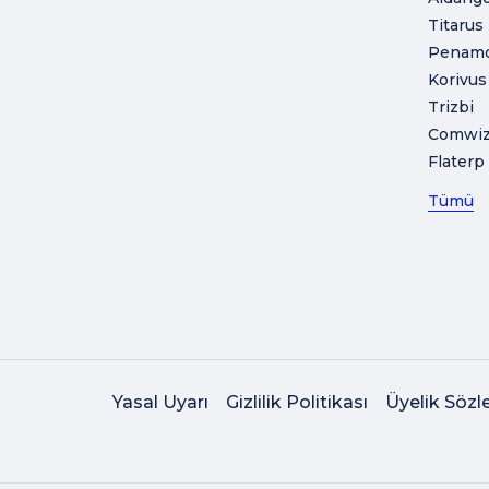
Titarus
Penam
Korivus
Trizbi
Comwi
Flaterp
Tümü
Yasal Uyarı
Gizlilik Politikası
Üyelik Sözl