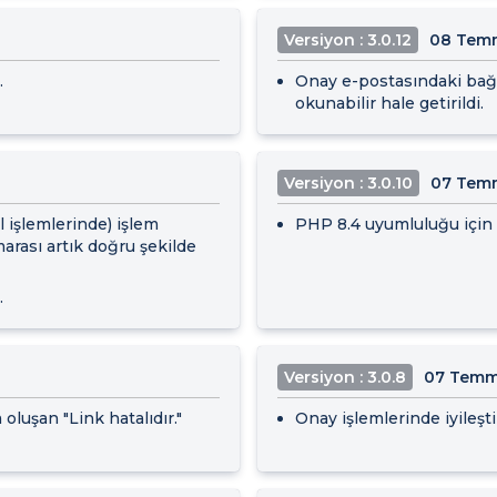
Versiyon : 3.0.12
08 Tem
.
Onay e-postasındaki bağla
okunabilir hale getirildi.
Versiyon : 3.0.10
07 Tem
 işlemlerinde) işlem
PHP 8.4 uyumluluğu için i
marası artık doğru şekilde
.
Versiyon : 3.0.8
07 Temm
oluşan "Link hatalıdır."
Onay işlemlerinde iyileşti