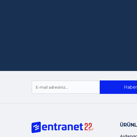
Haber 
ÜRÜNL
Aidang