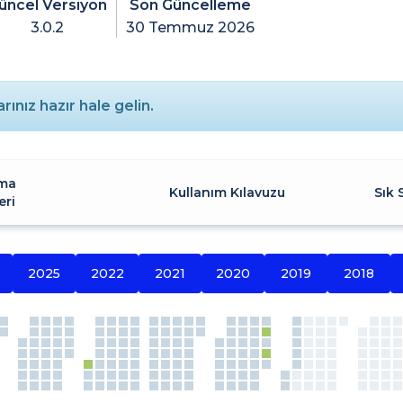
üncel Versiyon
Son Güncelleme
3.0.2
30 Temmuz 2026
ınız hazır hale gelin.
ma
Kullanım Kılavuzu
Sık 
eri
2025
2022
2021
2020
2019
2018