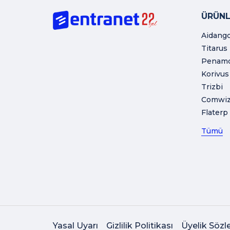
ÜRÜNL
Aidang
Titarus
Penam
Korivus
Trizbi
Comwi
Flaterp
Tümü
Yasal Uyarı
Gizlilik Politikası
Üyelik Sözl