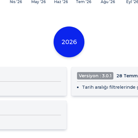
Nis '26
May '26
Haz '26
Tem '26
Ağu '26
Eyl '2
2026
Versiyon : 3.0.1
28 Temm
Tarih aralığı filtrelerind