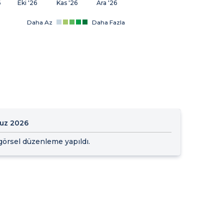
6
Eki '26
Kas '26
Ara '26
Daha Az
Daha Fazla
uz 2026
e görsel düzenleme yapıldı.