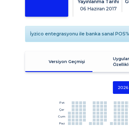
Yayınlanma Tarihi
G
06 Haziran 2017
İyzico entegrasyonu ile banka sanal POS'lar
Uygula
Versiyon Geçmişi
Özellikl
2026
Pzt
Çar
Cum
Paz