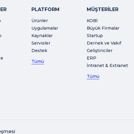
ER
PLATFORM
MÜŞTERİLER
o
Ürünler
KOBİ
Uygulamalar
Büyük Firmalar
o
Kaynaklar
Startup
Servisler
Dernek ve Vakıf
Destek
Geliştiriciler
ze
ERP
Tümü
İntranet & Extranet
Tümü
eşmesi