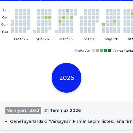
Pzt
Çar
Cum
Paz
Oca '26
Şub '26
Mar '26
Nis '26
May '26
Haz
Daha Az
Daha Fazla
2026
Versiyon : 3.0.3
21 Temmuz 2026
Genel ayarlardaki "Varsayılan Firma" seçim listesi, ana fir