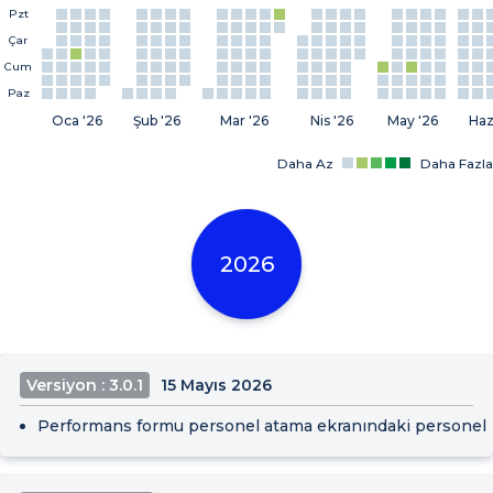
Pzt
Çar
Cum
Paz
Oca '26
Şub '26
Mar '26
Nis '26
May '26
Haz
Daha Az
Daha Fazla
2026
Versiyon : 3.0.1
15 Mayıs 2026
Performans formu personel atama ekranındaki personel s