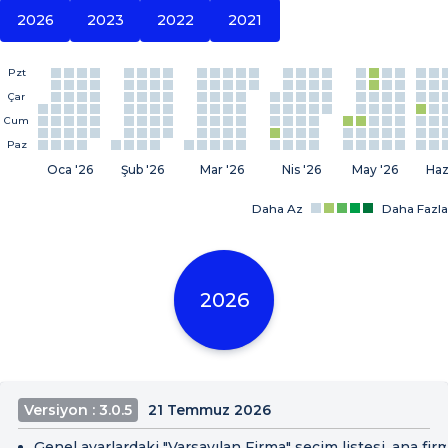
2026
2023
2022
2021
Pzt
Çar
Cum
Paz
Oca '26
Şub '26
Mar '26
Nis '26
May '26
Haz
Daha Az
Daha Fazla
2026
Versiyon : 3.0.5
21 Temmuz 2026
Genel ayarlardaki "Varsayılan Firma" seçim listesi, ana fir