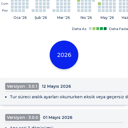
Cum
Paz
Oca '26
Şub '26
Mar '26
Nis '26
May '26
Haz
Daha Az
Daha Fazla
2026
Versiyon : 3.0.1
12 Mayıs 2026
Tur süreci aralık ayarları okunurken eksik veya geçersiz d
Versiyon : 3.0.0
01 Mayıs 2026