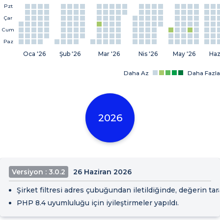
Pzt
Çar
Cum
Paz
Oca '26
Şub '26
Mar '26
Nis '26
May '26
Haz
Daha Az
Daha Fazla
2026
Versiyon : 3.0.2
26 Haziran 2026
Şirket filtresi adres çubuğundan iletildiğinde, değerin ta
PHP 8.4 uyumluluğu için iyileştirmeler yapıldı.