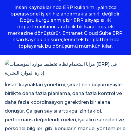
İnsan kaynaklarında ERP kullanımı, yalnızca
operasyonel işleri hızlandırmakla sınırlı değildir.
Doğru kurgulanmış bir ERP altyapısı, İK
departmanlarını stratejik bir karar destek
merkezine dönüştürür. Entranet Cloud Suite ERP,
insan kaynakları süreçlerini tek bir platformda
toplayarak bu dönüşümü mümkün kılar.
İnsan kaynakları yönetimi, şirketlerin büyümesiyle
birlikte daha fazla planlama, daha fazla kontrol ve
daha fazla koordinasyon gerektiren bir alana
dönüşür. Çalışan sayısı arttıkça izin takibi,
performans değerlendirmeleri, işe alım süreçleri ve
personel bilgileri gibi konuların manuel yöntemlerle