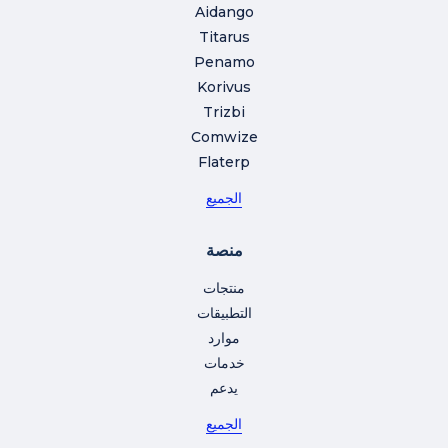
Aidango
Titarus
Penamo
Korivus
Trizbi
Comwize
Flaterp
الجميع
منصة
منتجات
التطبيقات
موارد
خدمات
يدعم
الجميع