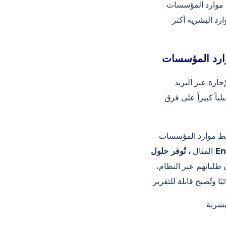
م عن إدخال البيانات المتكرر، ويضمن في
رد البشرية أكثر
جازة عبر البريد
لياً كبيراً على فرق
شتت، مما يُتيح إدارة جميع العمليات من مركز واحد. على سبيل
المثال
 طلباتهم عبر النظام،