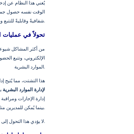
الوقت نفسه حصول جميع ا
شفافيةً وقابليةً للتتبع والإبلاغ.
كيف تُحدث أنظمة تخطيط موارد المؤسسات (RP
من أكثر المشاكل شيوعاً 
الإلكتروني، وتتبع الحضور
الموارد البشرية.
، تُوفر حلول Entranet Cloud Suite ERP لإدارة الموارد البشرية
بن
إدارة الإجازات ومراقبة 
بينما يُمكن للمديرين متابعة عمليات الموافقة في الوقت الفعلي. تُسجل جميع هذه العمليات تلقائيًا وتُصبح قابلة للتقرير.
لا يؤدي هذا التحول إلى تسريع العملية فحسب، بل يزيد أيضًا من دقة وموثوقية بيانات الموارد البشرية.