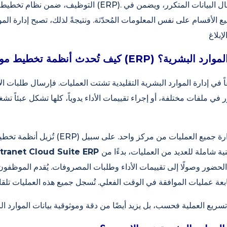
التوظيف، ضمن نظام تخطيط موارد المؤسسات (ERP). يُغني هذا النظا
لأقسام على نفس المعلومات المُحدّثة. ونتيجةً لذلك، تصبح إدارة الموا
E) تحولاً في عمليات الموارد البشرية؟
في إدارة الموارد البشرية التقليدية تشتت العمليات. فإرسال طلبات الإ
 في ملفات مختلفة، أو إجراء تقييمات الأداء يدوياً، كلها تشكل عبئاً تشغي
تُزيل أنظمة تخطيط موارد المؤسسات (ERP) هذا الت
ية شاملة للعديد من العمليات، بدءًا من
الحضور وصولًا إلى تقييمات الأداء وطلبات المصروفات. يُقدم الموظفون