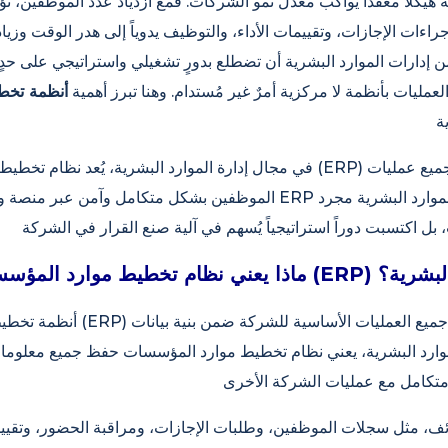
شرية هيكلاً معقداً يواكب معدل نمو الشركات. فمع ازدياد عدد الموظفين، ت
اءات الإجازات، وتقييمات الأداء، والتوظيف يدوياً إلى هدر الوقت وزيا
ن إدارات الموارد البشرية أن تضطلع بدورٍ تشغيلي واستراتيجي على حدٍ
لعمليات بأنظمة لا مركزية أمرٌ غير مُستدام. وهنا تبرز أهمية
في مجال إدارة الموارد البشرية، يُعد نظام تخطيط موارد المؤسسات (ERP) حلاً مؤس
الموظفين بشكل متكامل وآمن عبر منصة واحدة. وبفضل بنية ERP التحتية، لم تع
دارة الموارد البشرية؟
أنظمة تخطيط موارد المؤسسات (ERP) هي ح
وارد البشرية، يعني نظام تخطيط موارد المؤسسات حفظ جميع معلوما
ئف، مثل سجلات الموظفين، وطلبات الإجازات، ومراقبة الحضور، وتقييم