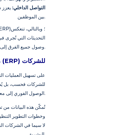
التواصل الداخلي:
يعزز ش
بين الموظفين.
التحديثات التي تُجرى ف
وصول جميع الفرق إلى نفس المعلومات في الوقت الفعلي.
مزايا إدارة الموارد البشرية باستخدام نظام تخطيط موارد المؤسسات (ERP) للشركات
للشركات فحسب، بل يُسهم
الوصول الفوري إلى معلومات بالغة الأهمية، مثل أعداد الموظفين، ونسب الإجازات، واتجاهات الأداء، وإنتاجية الأقسام.
تُمكّن هذه البيانات من
وخطوات التطوير التنظيم
البشرية.