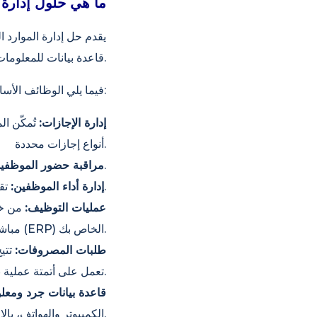
ما هي حلول إدارة ا
يقدم حل إدارة الموارد ا
قاعدة بيانات للمعلومات الشخصية، بل نظام متكامل يغطي دورة حياة الموارد البشرية بأكملها.
فيما يلي الوظائف الأساسية للموارد البشرية التي تقدمها شركة إنترانت:
إدارة الإجازات:
تُمكّن ا
أنواع إجازات محددة.
يقوم النظام بتسجيل أوقات الدخول والخروج تلقائياً أو يدوياً، ويصدر تقارير الحضور.
مراقبة حضور الموظفين
تقيس أداء الموظفين وتنظم عمليات التخطيط الوظيفي والتقييم.
إدارة أداء الموظفين:
عمليات التوظيف:
من خل
مباشرة داخل نظام تخطيط موارد المؤسسات (ERP) الخاص بك.
طلبات المصروفات:
تتي
تعمل على أتمتة عملية نقل الطلبات المعتمدة إلى قسم المحاسبة.
قاعدة بيانات جرد ومعل
الكمبيوتر والهواتف، بالإضافة إلى معلوماتهم الشخصية ومعلومات الموظفين.