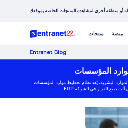
منصة
منتجات
Entranet Blog
ظام تخطيط موارد المؤسسات (ERP) حلاً مؤسسياً يُتيح إدارة جميع عمليات الموظفين بشكل متكامل وآمن عبر منصة واحدة. وبفضل بنية