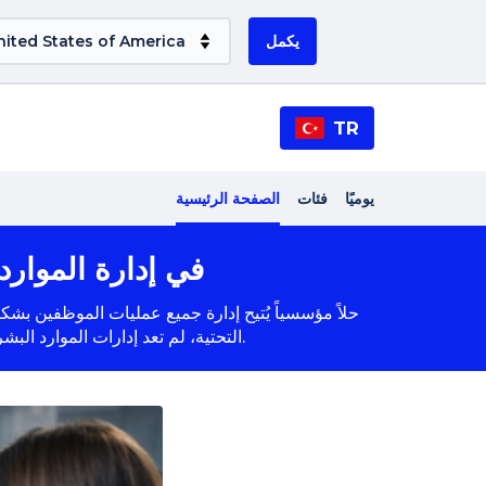
يكمل
TR
يوميًا
فئات
الصفحة الرئيسية
ما هو نظام تخطيط موارد المؤسسات (ERP) في
ERP التحتية، لم تعد إدارات الموارد البشرية مجرد وحدات لحفظ السجلات، بل اكتسبت دوراً استراتيجياً يُسهم في آلية صنع القرار في الشركة.