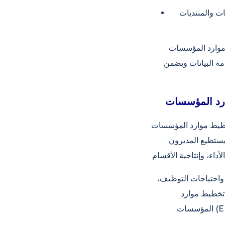
ت والمنتديات
ER)؛ وبالتالي، تنعكس
مة البيانات ويضمن
E) على تسهيل العمليات التشغيلية
 يستطيع المديرون
 واحتياجات التوظيف،
 تخطيط موارد
المؤسسات (ERP)، لا سيما في الشركات النامية والمتوسعة، من أكثر الطرق فعاليةً للتحكم في إدارة الموارد