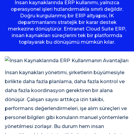
İnsan kaynaklarında ERP kullanımı, yalnızca
operasyonel işleri hızlandırmakla sınırlı değildir.
Doğru kurgulanmış bir ERP altyapısı, İK
departmanlarını stratejik bir karar destek
merkezine dönüştürür. Entranet Cloud Suite ERP,
insan kaynakları süreçlerini tek bir platformda
toplayarak bu dönüşümü mümkün kılar.
İnsan kaynakları yönetimi, şirketlerin büyümesiyle
birlikte daha fazla planlama, daha fazla kontrol ve
daha fazla koordinasyon gerektiren bir alana
dönüşür. Çalışan sayısı arttıkça izin takibi,
performans değerlendirmeleri, işe alım süreçleri ve
personel bilgileri gibi konuların manuel yöntemlerle
yönetilmesi zorlaşır. Bu durum hem insan