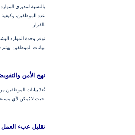
بالنسبة لمديري الموارد ا
عدد الموظفين، وكيفية تو
القرار.
توفر وحدة الموارد البشر
بيانات الموظفين. يهتم قسم الموارد البشرية بتحليل البيانات، وليس مجرد جمعها.
نهج الأمن والتفوي
تُعدّ بيانات الموظفين م
حيث لا يُمكن لأي مستخدم الوصول إلا إلى المعلومات المصرح له بها. هذا يحمي الخصوصية ويمنع تضارب البيانات.
تقليل عبء العمل ا