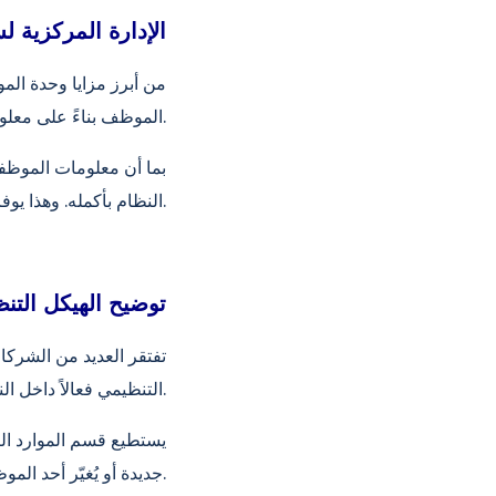
الإدارة المركزية 
من أبرز مزايا وحدة الم
الموظف بناءً على معلوماته الأساسية، بالإضافة إلى منصبه وقسمه وموقعه داخل المؤسسة.
بما أن معلومات الموظفي
النظام بأكمله. وهذا يوفر وقتاً ثميناً لفرق الموارد البشرية ويقضي على تناقضات المعلومات.
توضيح الهيكل التن
تفتقر العديد من الشركات
التنظيمي فعالاً داخل النظام، حيث يتم تحديد الأقسام والوحدات الفرعية والمناصب بوضوح.
يستطيع قسم الموارد الب
جديدة أو يُغيّر أحد الموظفين دوره، يُسجّل هذا التغيير في النظام، مما يُسهم في الحفاظ على الذاكرة التنظيمية.