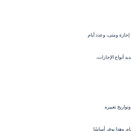
 إجازة ومتى، وعدد أيام
يد أنواع الإجازات،
واريخ تغييره
. وهذا يوفر أساسًا