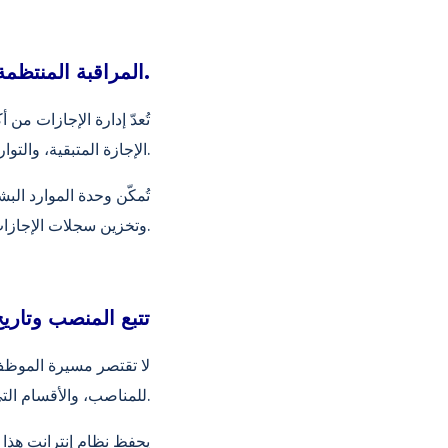
المراقبة المنتظمة لمعلومات الإجازات والغياب.
تُعدّ إدارة الإجازات من 
الإجازة المتبقية، والتواريخ المتداخلة، باستخدام الطرق اليدوية، يزداد هامش الخطأ.
تُمكّن وحدة الموارد الب
وتخزين سجلات الإجازات السابقة، وتصبح قابلة للتتبع على أساس كل موظف على حدة.
تتبع المنصب وتاري
لا تقتصر مسيرة الموظف 
للمناصب، والأقسام التي عمل بها، كلها توفر معلومات قيّمة من منظور الموارد البشرية.
يحفظ نظام إنترانت هذا 