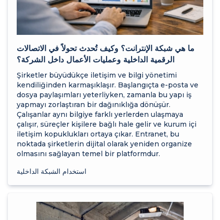
ما هي شبكة الإنترانت؟ وكيف تُحدث تحولاً في الاتصالات
الرقمية الداخلية وعمليات الأعمال داخل الشركة؟
Şirketler büyüdükçe iletişim ve bilgi yönetimi
kendiliğinden karmaşıklaşır. Başlangıçta e-posta ve
dosya paylaşımları yeterliyken, zamanla bu yapı iş
yapmayı zorlaştıran bir dağınıklığa dönüşür.
Çalışanlar aynı bilgiye farklı yerlerden ulaşmaya
çalışır, süreçler kişilere bağlı hale gelir ve kurum içi
iletişim kopuklukları ortaya çıkar. Entranet, bu
noktada şirketlerin dijital olarak yeniden organize
olmasını sağlayan temel bir platformdur.
استخدام الشبكة الداخلية