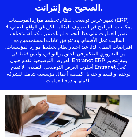
الصحيح مع إنترانت.
يُظهر عرض توضيحي لنظام تخطيط موارد المؤسسات (ERP)
إمكانيات البرنامج في الظروف المثالية. لكن في الواقع العملي، لا
تسير العمليات على هذا النحو. فالبيانات غير مكتملة، وتختلف
أساليب عمل الأقسام، ولا تتوافق عادات المستخدمين مع
افتراضات النظام. لذا، عند اختيار نظام تخطيط موارد المؤسسات،
من الضروري التفكير في الحلول والتوافق، وليس فقط في
العروض التوضيحية. تقدم حلول Entranet ERP بنية تتجاوز
أسلوب العرض التوضيحي التقليدي. لا تُقدم Entranet كحلٍّ
لوحدة أو قسم واحد، بل كمنصة أعمال مؤسسية شاملة للشركة
بأكملها وتدمج العمليات.