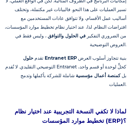
إمكانيات البرنامج في الظروف المثالية. لكن في الواقع العملي، لا
تسير العمليات على هذا النحو. فالبيانات غير مكتملة، وتختلف
أساليب عمل الأقسام، ولا تتوافق عادات المستخدمين مع
افتراضات النظام. لذا، عند اختيار نظام تخطيط موارد المؤسسات،
من الضروري التفكير
في الحلول والتوافق
، وليس فقط في
العروض التوضيحية.
بنية تتجاوز أسلوب العرض
حلول Entranet ERP
تقدم
التوضيحي التقليدي. لا تُقدم Entranet كحلٍّ لوحدة أو قسم واحد،
بل
كمنصة أعمال مؤسسية
شاملة للشركة بأكملها وتدمج
العمليات.
لماذا لا تكفي النسخة التجريبية عند اختيار نظام
تخطيط موارد المؤسسات (ERP)؟