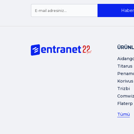
Haber 
ÜRÜNL
Aidang
Titarus
Penam
Korivus
Trizbi
Comwi
Flaterp
Tümü