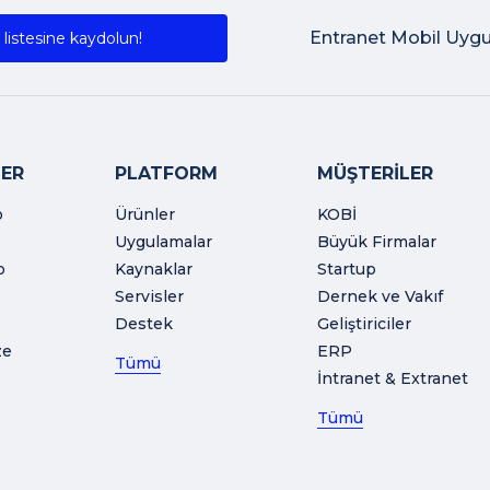
Entranet Mobil Uyg
listesine kaydolun!
ER
PLATFORM
MÜŞTERİLER
o
Ürünler
KOBİ
Uygulamalar
Büyük Firmalar
o
Kaynaklar
Startup
Servisler
Dernek ve Vakıf
Destek
Geliştiriciler
ze
ERP
Tümü
İntranet & Extranet
Tümü