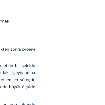
karmak
ikten sonra projeyi
r etkin bir şekilde
adaki işleyiş adına
et edilen süreçtir.
linde büyük ölçüde
uygulama vaktinde