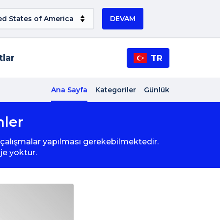
DEVAM
tlar
TR
Ana Sayfa
Kategoriler
Günlük
nler
lı çalışmalar yapılması gerekebilmektedir.
je yoktur.