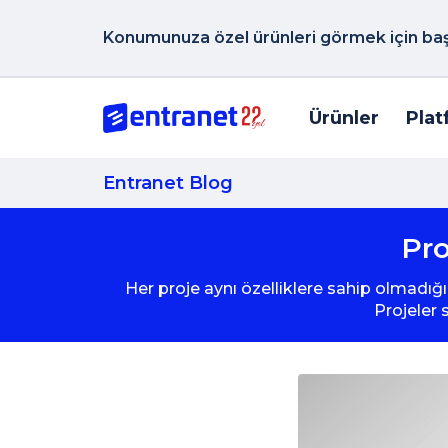
Konumunuza özel ürünleri görmek için başk
Ürünler
Plat
Entranet Blog
Pro
Her proje aynı özelliklere sahip olmadığı
Projeler 