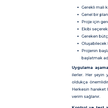
Gerekli mali 
Genel bir pla
Proje için ge
Ekibi seçere
Gereken bütç
Oluşabilecek
Projenin başl
başlatmak adı
Uygulama aşama
ilerler. Her şeyin
oldukça önemlidir.
Herkesin hareket 
verim sağlanır.
Kontrol ve test 