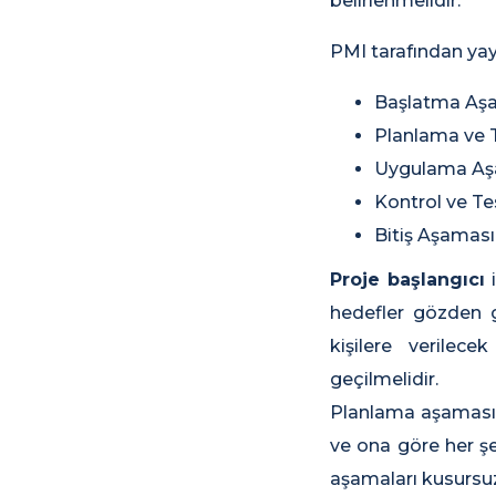
belirlenmelidir.
PMI tarafından yay
Başlatma Aş
Planlama ve 
Uygulama Aş
Kontrol ve T
Bitiş Aşaması
Proje başlangıcı
i
hedefler gözden ge
kişilere verilec
geçilmelidir.
Planlama aşamasın
ve ona göre her şe
aşamaları kusursuz