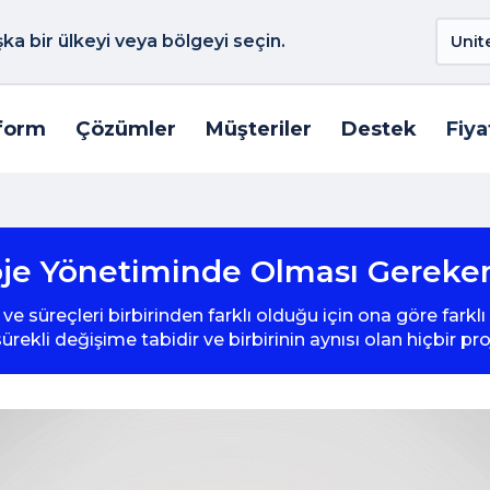
a bir ülkeyi veya bölgeyi seçin.
form
Çözümler
Müşteriler
Destek
Fiya
je Yönetiminde Olması Gereke
 ve süreçleri birbirinden farklı olduğu için ona göre fark
sürekli değişime tabidir ve birbirinin aynısı olan hiçbir pro