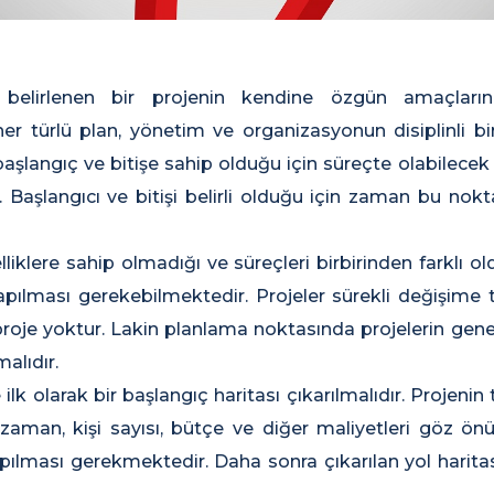
 belirlenen bir projenin kendine özgün amaçların
er türlü plan, yönetim ve organizasyonun disiplinli bir 
r başlangıç ve bitişe sahip olduğu için süreçte olabilecek
 Başlangıcı ve bitişi belirli olduğu için zaman bu nok
lliklere sahip olmadığı ve süreçleri birbirinden farklı o
yapılması gerekebilmektedir. Projeler sürekli değişime ta
proje yoktur. Lakin planlama noktasında projelerin genel
alıdır.
ilk olarak bir başlangıç haritası çıkarılmalıdır. Projen
 zaman, kişi sayısı, bütçe ve diğer maliyetleri göz ö
apılması gerekmektedir. Daha sonra çıkarılan yol harita