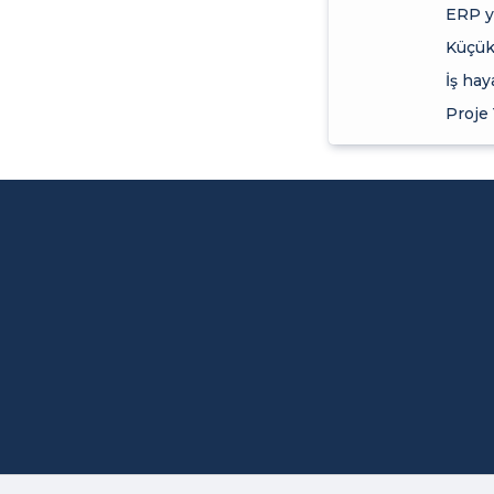
ERP ya
Küçük 
İş hay
Proje