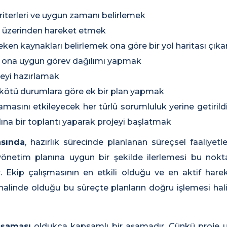
kriterleri ve uygun zamanı belirlemek
n üzerinden hareket etmek
reken kaynakları belirlemek ona göre bir yol haritası çı
k ona uygun görev dağılımı yapmak
eyi hazırlamak
 kötü durumlara göre ek bir plan yapmak
amasını etkileyecek her türlü sorumluluk yerine getirild
na bir toplantı yaparak projeyi başlatmak
sında
, hazırlık sürecinde planlanan süreçsel faaliyetle
 yönetim planına uygun bir şekilde ilerlemesi bu nokt
 Ekip çalışmasının en etkili olduğu ve en aktif harek
halinde olduğu bu süreçte planların doğru işlemesi ha
aşaması
oldukça kapsamlı bir aşamadır. Çünkü proje 