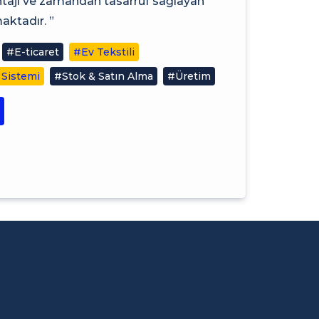
antajı ve zamandan tasarruf sağlayan
ktadır. ”
#E-ticaret
#Ev Tekstili
 Sistemi
#Stok & Satın Alma
#Üretim