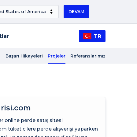
DEVAM
tlar
TR
Başarı Hikayeleri
Projeler
Referanslarımız
risi.com
er online perde satış sitesi
om tüketicilere perde alışverişi yaparken