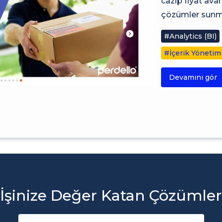
cazip fiyat av
çözümler sunma
#Analytics (BI)
#İçerik Yönetim
Devamını gör
İşinize Değer Katan Çözümler