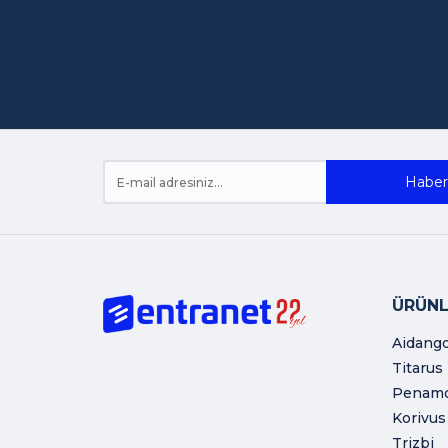
Haber 
ÜRÜNL
Aidang
Titarus
Penam
Korivus
Trizbi