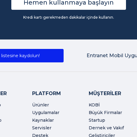
Hemen kullanmaya başlayın
Kredi kartı gerekmeden dakikalar içinde kullanın.
Entranet Mobil Uyg
listesine kaydolun!
ER
PLATFORM
MÜŞTERİLER
o
Ürünler
KOBİ
Uygulamalar
Büyük Firmalar
o
Kaynaklar
Startup
Servisler
Dernek ve Vakıf
Destek
Geliştiriciler