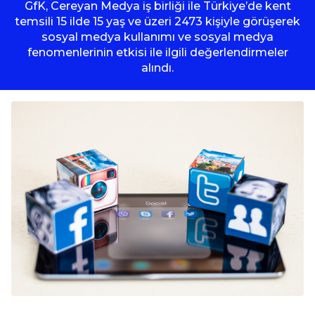
GfK, Cereyan Medya iş birliği ile Türkiye’de kent
temsili 15 ilde 15 yaş ve üzeri 2473 kişiyle görüşerek
sosyal medya kullanımı ve sosyal medya
fenomenlerinin etkisi ile ilgili değerlendirmeler
alındı.