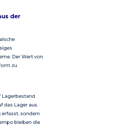
aus der
falsche
siges
teme. Der Wert von
tform zu
uf Lagerbestand
uf das Lager aus.
 erfasst, sondern
tempo bleiben die