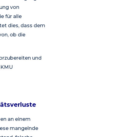
tung von
 für alle
tet dies, dass dem
on, ob die
vorzubereiten und
t KMU
ätsverluste
gen an einem
Diese mangelnde