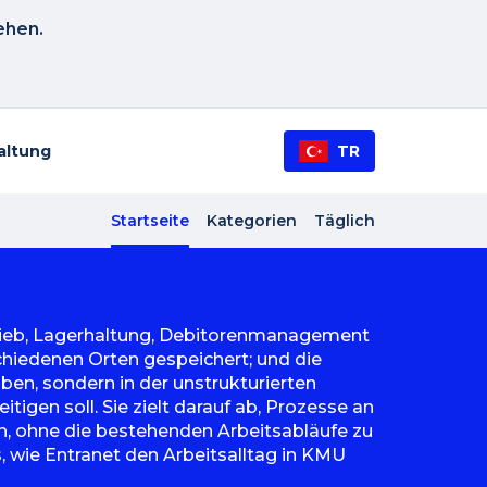
ehen.
altung
TR
Startseite
Kategorien
Täglich
rtrieb, Lagerhaltung, Debitorenmanagement
hiedenen Orten gespeichert; und die
ben, sondern in der unstrukturierten
gen soll. Sie zielt darauf ab, Prozesse an
, ohne die bestehenden Arbeitsabläufe zu
, wie Entranet den Arbeitsalltag in KMU