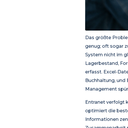
Das größte Problem
genug; oft sogar 
System nicht im g
Lagerbestand, For
erfasst. Excel-Dat
Buchhaltung, und E
Management spürt 
Entranet verfolgt
optimiert die best
Informationen zent
Zusammenarbeit r