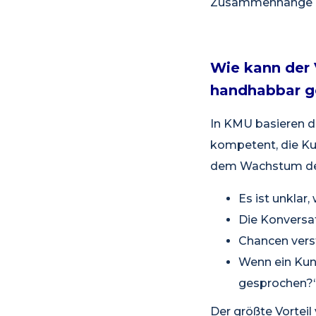
Zusammenhänge e
Wie kann der 
handhabbar 
In KMU basieren di
kompetent, die Ku
dem Wachstum de
Es ist unkla
Die Konversat
Chancen verst
Wenn ein Kund
gesprochen?
Der größte Vorteil