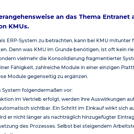
Herangehensweise an das Thema Entranet 
von KMUs.
 als ERP-System zu betrachten, kann bei KMU mitunter 
n. Denn was KMU im Grunde benötigen, ist oft kein rie
ndern vielmehr die Konsolidierung fragmentierter Sys
einer Fähigkeit, zahlreiche Module in einer einzigen Plat
iese Module gegenseitig zu ergänzen.
das System folgendermaßen vor:
aktion im Vertrieb erfolgt, werden ihre Auswirkungen a
tomatisch sichtbar. Ein Schritt im Einkauf wirkt sich a
d er nicht länger als nachträglich hinzugefügter Eintrag
rtsetzung des Prozesses. Selbst bei steigendem Arbeits