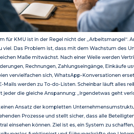
 für KMU ist in der Regel nicht der „Arbeitsmangel“. Ar
zu viel. Das Problem ist, dass mit dem Wachstum des 
leichen Maße mitwächst. Nach einer Weile werden Vertr
derungen, Rechnungen, Zahlungseingänge, Einkäufe usw
eien vervielfachen sich, WhatsApp-Konversationen erse
-Mails werden zu To-do-Listen. Scheinbar läuft alles re
jeder die gleiche Anspannung: „Irgendetwas geht verlo
 keinen Ansatz der kompletten Unternehmensumstruktu
ehenden Prozesse und stellt sicher, dass alle Beteiligte
ral einsehen können. Ziel ist es, ein System zu schaffen
eibungslos funktioniert und Führungskräfte den Unte