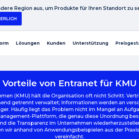
dere Region aus, um Produkte für Ihren Standort zu s
IERLICH
form
Lösungen
Kunden
Unterstützung
Preisgest
Vorteile von Entranet für KMU
hmen (KMU) hält die Organisation oft nicht Schritt. Ve
d getrennt verwaltet; Informationen werden an versc
er. Häufig liegt das Problem nicht im Mangel an Aufga
Management-Plattform, die genau diese Unordnung beseiti
d die Transparenz im Unternehmen wiederherzustellen
en wir anhand von Anwendungsbeispielen aus der Praxis
vereinfacht.