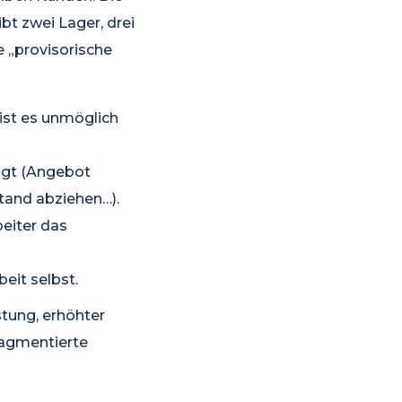
bt zwei Lager, drei
e „provisorische
 ist es unmöglich
digt (Angebot
tand abziehen…).
eiter das
eit selbst.
stung, erhöhter
fragmentierte