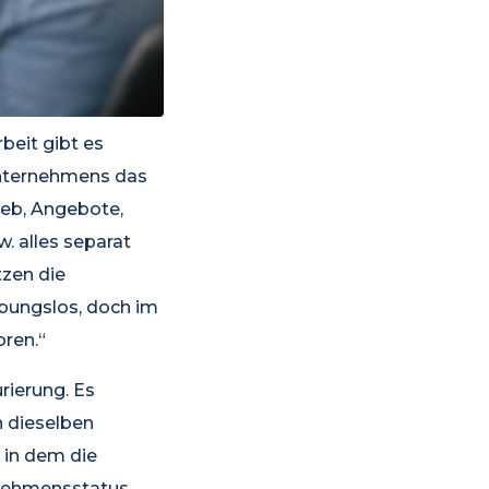
beit gibt es
Unternehmens das
ieb, Angebote,
. alles separat
tzen die
ibungslos, doch im
ren.“
rierung. Es
n dieselben
, in dem die
rnehmensstatus