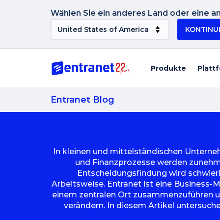
Wählen Sie ein anderes Land oder eine an
KONTINU
Produkte
Platt
Entranet Blog
In kleinen und mittelständischen Unterne
und Finanzprozesse werden zunehmen
Entscheidungsfindung wird schwierig
Arbeitsweise. Entranet ist eine Business-
einem zentralen Ort zusammenzuführen un
verändern. In diesem Artikel untersuch