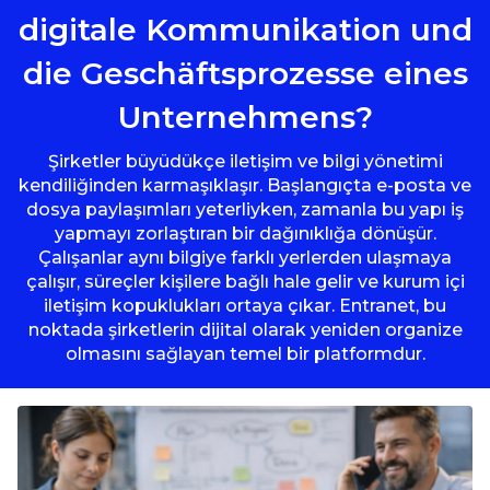
digitale Kommunikation und
die Geschäftsprozesse eines
Unternehmens?
Şirketler büyüdükçe iletişim ve bilgi yönetimi
kendiliğinden karmaşıklaşır. Başlangıçta e-posta ve
dosya paylaşımları yeterliyken, zamanla bu yapı iş
yapmayı zorlaştıran bir dağınıklığa dönüşür.
Çalışanlar aynı bilgiye farklı yerlerden ulaşmaya
çalışır, süreçler kişilere bağlı hale gelir ve kurum içi
iletişim kopuklukları ortaya çıkar. Entranet, bu
noktada şirketlerin dijital olarak yeniden organize
olmasını sağlayan temel bir platformdur.