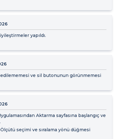
026
yileştirmeler yapıldı.
026
ydedilememesi ve sil butonunun görünmemesi
026
ş Uygulamasından Aktarma sayfasına başlangıç ve
.
a Ölçütü seçimi ve sıralama yönü düğmesi