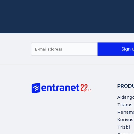
Sign u
PROD
Aidang
Titarus
Penam
Korivus
Trizbi