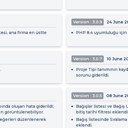
Version : 3.0.9
24 June 2
tesi, ana firma en üstte
PHP 8.4 uyumluluğu için i
Version : 3.0.7
10 June 2
.
Proje Tipi tanımının ka
sorunu giderildi.
Version : 3.0.5
08 June 2
ında oluşan hata giderildi;
Bağışlar listesi ve Bağı
en görüntülenebiliyor.
bitiş tarihi filtresi eklendi
değerleri düzenlenerek
Bağış listesinde Sıralam
eklendi.