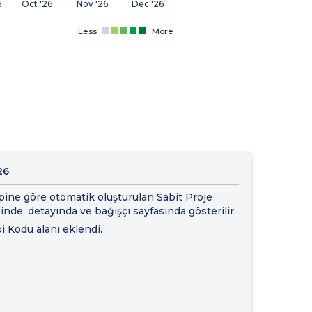
6
Oct '26
Nov '26
Dec '26
Less
More
26
ipine göre otomatik oluşturulan Sabit Proje
inde, detayında ve bağışçı sayfasında gösterilir.
i Kodu alanı eklendi.