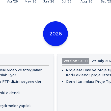
Apr '26
May '26
Jun '26
Jul '26
Aug '26
Sep '2
2026
Version : 3.1.0
27 July 20
ki video ve fotoğraflar
Projelere ülke ve proje t
labiliyor.
Kodu eklendi; proje listes
a FTP dizini seçenekleri
Genel tanımlara Proje Tip
nki eklendi.
ştirmeler yapıldı.