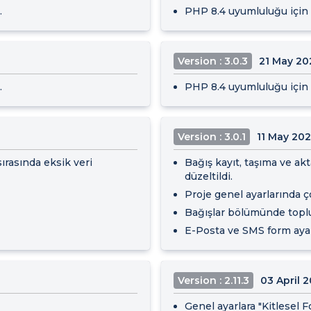
.
PHP 8.4 uyumluluğu için i
Version : 3.0.3
21 May 20
.
PHP 8.4 uyumluluğu için i
Version : 3.0.1
11 May 20
rasında eksik veri
Bağış kayıt, taşıma ve ak
düzeltildi.
Proje genel ayarlarında ço
Bağışlar bölümünde toplu 
E-Posta ve SMS form ayar
Version : 2.11.3
03 April 
Genel ayarlara "Kitlesel