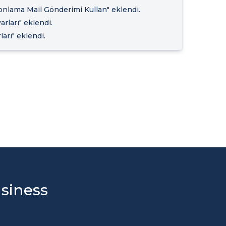
Fonlama Mail Gönderimi Kullan" eklendi.
rları" eklendi.
arı" eklendi.
usiness