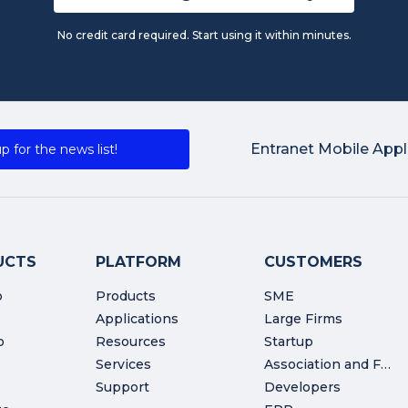
No credit card required. Start using it within minutes.
Entranet Mobile Appl
p for the news list!
UCTS
PLATFORM
CUSTOMERS
o
Products
SME
Applications
Large Firms
o
Resources
Startup
Services
Association and Foundation
Support
Developers