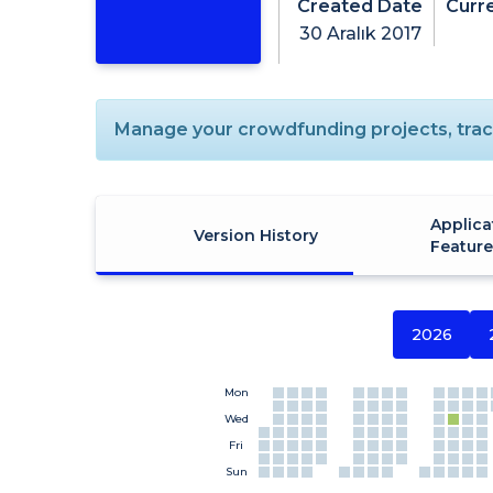
Created Date
Curr
30 Aralık 2017
Manage your crowdfunding projects, track
Applica
Version History
Featur
2026
Mon
Wed
Fri
Sun