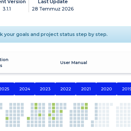
ent Version
Last Update
3.1.1
28 Temmuz 2026
 your goals and project status step by step.
tion
User Manual
es
2025
2024
2023
2022
2021
2020
201