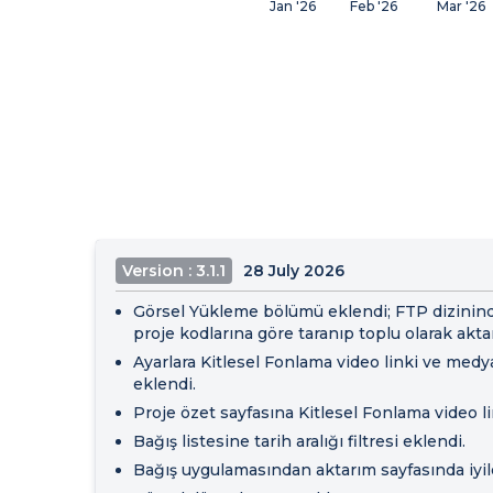
Jan '26
Feb '26
Mar '26
Version : 3.1.1
28 July 2026
Görsel Yükleme bölümü eklendi; FTP dizininde
proje kodlarına göre taranıp toplu olarak aktarı
Ayarlara Kitlesel Fonlama video linki ve medy
eklendi.
Proje özet sayfasına Kitlesel Fonlama video li
Bağış listesine tarih aralığı filtresi eklendi.
Bağış uygulamasından aktarım sayfasında iyile