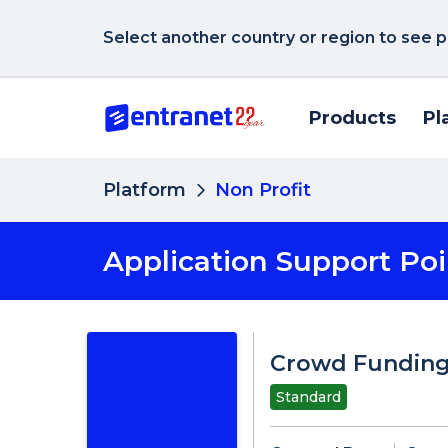
Select another country or region to see p
Products
Pl
Platform
Non Profit
Application Support Poi
Crowd Fundin
Standard