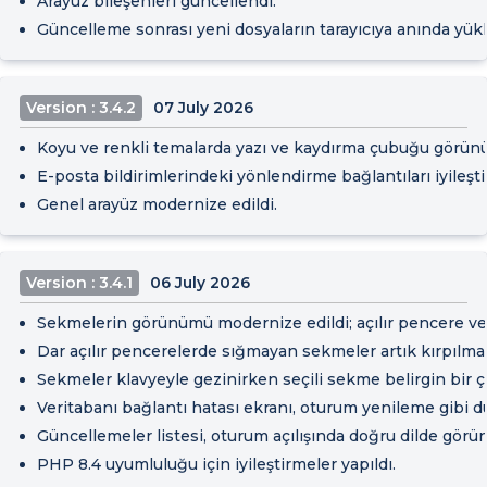
Arayüz bileşenleri güncellendi.
Güncelleme sonrası yeni dosyaların tarayıcıya anında yük
Version : 3.4.2
07 July 2026
Koyu ve renkli temalarda yazı ve kaydırma çubuğu görünür
E-posta bildirimlerindeki yönlendirme bağlantıları iyileştir
Genel arayüz modernize edildi.
Version : 3.4.1
06 July 2026
Sekmelerin görünümü modernize edildi; açılır pencere ve i
Dar açılır pencerelerde sığmayan sekmeler artık kırpılmad
Sekmeler klavyeyle gezinirken seçili sekme belirgin bir ç
Veritabanı bağlantı hatası ekranı, oturum yenileme gibi du
Güncellemeler listesi, oturum açılışında doğru dilde görün
PHP 8.4 uyumluluğu için iyileştirmeler yapıldı.