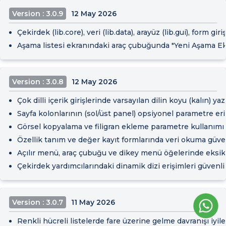
Version : 3.0.9
12 May 2026
Çekirdek (lib.core), veri (lib.data), arayüz (lib.gui), form 
Aşama listesi ekranındaki araç çubuğunda "Yeni Aşama Ekle
Version : 3.0.8
12 May 2026
Çok dilli içerik girişlerinde varsayılan dilin koyu (kalın) y
Sayfa kolonlarının (sol/üst panel) opsiyonel parametre eriş
Görsel kopyalama ve filigran ekleme parametre kullanımı g
Özellik tanım ve değer kayıt formlarında veri okuma güvenl
Açılır menü, araç çubuğu ve dikey menü öğelerinde eksik a
Çekirdek yardımcılarındaki dinamik dizi erişimleri güvenli h
Version : 3.0.7
11 May 2026
Renkli hücreli listelerde fare üzerine gelme davranışı iyileşt