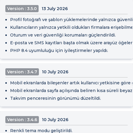
Version : 3.5.0
13 July 2026
Profil fotoğrafı ve şablon yüklemelerinde yalnızca güvenli
Kullanıcıların yalnızca yetkili oldukları firmalara erişebilm
Oturum ve veri güvenliği korumaları güçlendirildi.
E-posta ve SMS kayıtları başta olmak üzere arayüz öğeleri
PHP 8.4 uyumluluğu için iyileştirmeler yapıldı.
Version : 3.4.7
10 July 2026
Mobil ekranlarda bileşenler artık kullanıcı yetkisine göre g
Mobil ekranlarda sayfa açılışında beliren kısa süreli beyaz
Takvim penceresinin görünümü düzeltildi.
Version : 3.4.6
10 July 2026
Renkli tema modu geliştirildi.