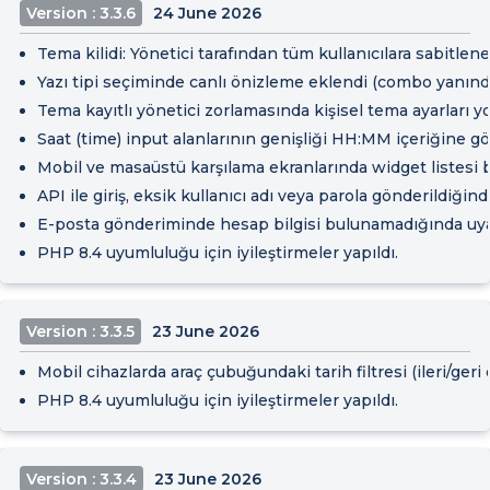
Version : 3.3.6
24 June 2026
Tema kilidi: Yönetici tarafından tüm kullanıcılara sabitlen
Yazı tipi seçiminde canlı önizleme eklendi (combo yanında
Tema kayıtlı yönetici zorlamasında kişisel tema ayarları y
Saat (time) input alanlarının genişliği HH:MM içeriğine gör
Mobil ve masaüstü karşılama ekranlarında widget listesi b
API ile giriş, eksik kullanıcı adı veya parola gönderildiğin
E-posta gönderiminde hesap bilgisi bulunamadığında uyarı
PHP 8.4 uyumluluğu için iyileştirmeler yapıldı.
Version : 3.3.5
23 June 2026
Mobil cihazlarda araç çubuğundaki tarih filtresi (ileri/geri
PHP 8.4 uyumluluğu için iyileştirmeler yapıldı.
Version : 3.3.4
23 June 2026