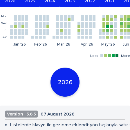
2026
2025
2024
2023
2022
2021
20
Mon
Wed
Fri
Sun
Jan '26
Feb '26
Mar '26
Apr '26
May '26
Jun 
Less
More
2026
Version : 3.6.3
07 August 2026
Listelerde klavye ile gezinme eklendi: yön tuşlarıyla satır