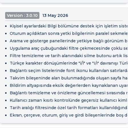
Version : 3.0.10
13 May 2026
Kişisel ayarlardaki Bilgi bölümüne destek için işletim sist
Oturum açıldıktan sonra yetki bilgilerinin paralel sekmel
Arama ve gösterge panellerinde yetkiye bağlı görünüm boz
Uygulama araç çubuğundaki filtre çekmecesinde çoklu seçim 
Filtre temizleme ve tarih alanındaki silme butonu artık li
Türkçe karakter dönüşümlerinde "i/İ" ve "I/ı" davranışı Türk
Bağlantı seçim listelerinde font ikonu kullanılan satırlard
Takvim bileşeninde alan bulunmadığında oluşan sayfa hata
Bildirim altyapısında eksik değerlerden kaynaklanan uyarıla
Bağlantı temizleme ve önizleme güncellemesi sırasında m
Kullanıcı zaman kısıtı kontrolünde geçersiz kullanıcı kiml
Tarih aralığı filtresinde özel tarih formatları kullanıldığın
Ekran, çerçeve, oturum, giriş ve girdi bileşenlerinde boş de